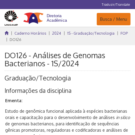
Traduzir/Translate
Navegação
Busca / Menu
Caderno Horários
2024
1S - Graduação/Tecnologia
FOP
DO126
DO126 - Análises de Genomas
Bacterianos - 1S/2024
Graduação/Tecnologia
Informações da disciplina
Ementa:
Estudo de genômica funcional aplicada à espécies bacterianas
orais e capacitação para o desenvolvimento de análises
in silico
de genomas bacterianos, para identificação de sequências
gênicas promotoras, reguladoras e codificadoras e análises de