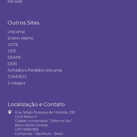
Intranet
Outros Sites
Unicamp
Ensino Aberto
GGTE
GDE
DEAPE
DERI
Achados e Perdidos Unicamp
COMVEST
S-integra
Localização e Contato
Rua Sérgio Buarque de Holanda, 290
Ciclo Básico II
Cidade Universitária "Zeferino Vaz"
Bairro Barão Geraldo
CEP 13083-859
Campinas - São Paulo - Brasil