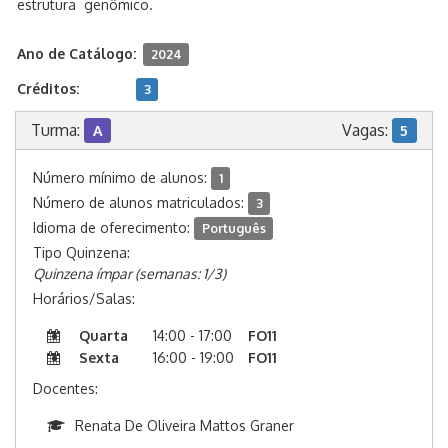
estrutura genômico.
Ano de Catálogo:
2024
Créditos:
3
Turma:
Vagas:
A
5
Número mínimo de alunos:
1
Número de alunos matriculados:
3
Idioma de oferecimento:
Português
Tipo Quinzena:
Quinzena ímpar (semanas: 1/3)
Horários/Salas:
Quarta
14:00 - 17:00
FO11
Sexta
16:00 - 19:00
FO11
Docentes:
Renata De Oliveira Mattos Graner