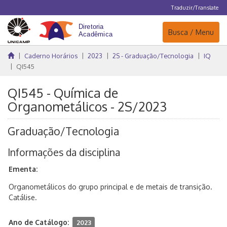
Traduzir/Translate
Navegação
Busca / Menu
Caderno Horários
2023
2S - Graduação/Tecnologia
IQ
QI545
QI545 - Química de
Organometálicos - 2S/2023
Graduação/Tecnologia
Informações da disciplina
Ementa:
Organometálicos do grupo principal e de metais de transição.
Catálise.
Ano de Catálogo:
2023