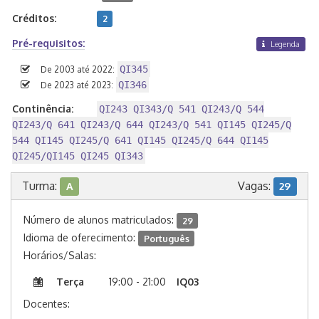
Créditos:
2
Pré-requisitos:
Legenda
QI345
De 2003 até 2022:
QI346
De 2023 até 2023:
Continência:
QI243 QI343/Q 541 QI243/Q 544
QI243/Q 641 QI243/Q 644 QI243/Q 541 QI145 QI245/Q
544 QI145 QI245/Q 641 QI145 QI245/Q 644 QI145
QI245/QI145 QI245 QI343
Turma:
Vagas:
A
29
Número de alunos matriculados:
29
Idioma de oferecimento:
Português
Horários/Salas:
Terça
19:00 - 21:00
IQ03
Docentes: