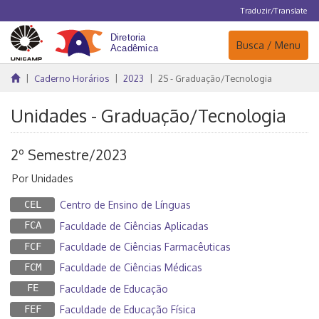
Traduzir/Translate
Navegação
Busca / Menu
Caderno Horários
2023
2S - Graduação/Tecnologia
Unidades - Graduação/Tecnologia
2º Semestre/2023
Por Unidades
CEL
Centro de Ensino de Línguas
FCA
Faculdade de Ciências Aplicadas
FCF
Faculdade de Ciências Farmacêuticas
FCM
Faculdade de Ciências Médicas
FE
Faculdade de Educação
FEF
Faculdade de Educação Física