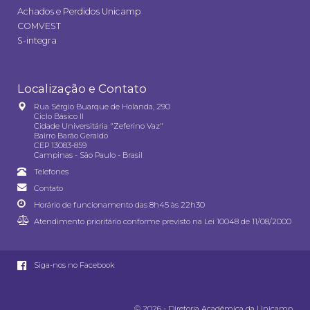
Achados e Perdidos Unicamp
COMVEST
S-integra
Localização e Contato
Rua Sérgio Buarque de Holanda, 290
Ciclo Básico II
Cidade Universitária "Zeferino Vaz"
Bairro Barão Geraldo
CEP 13083-859
Campinas - São Paulo - Brasil
Telefones
Contato
Horário de funcionamento das 8h45 às 22h30
Atendimento prioritário conforme previsto na
Lei 10048 de 11/08/2000
Siga-nos no Facebook
© 2026 - Diretoria Acadêmica da Unicamp