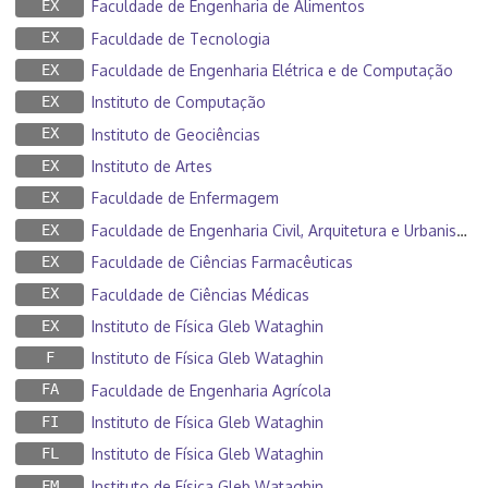
EX
Faculdade de Engenharia de Alimentos
EX
Faculdade de Tecnologia
EX
Faculdade de Engenharia Elétrica e de Computação
EX
Instituto de Computação
EX
Instituto de Geociências
EX
Instituto de Artes
EX
Faculdade de Enfermagem
EX
Faculdade de Engenharia Civil, Arquitetura e Urbanismo
EX
Faculdade de Ciências Farmacêuticas
EX
Faculdade de Ciências Médicas
EX
Instituto de Física Gleb Wataghin
F
Instituto de Física Gleb Wataghin
FA
Faculdade de Engenharia Agrícola
FI
Instituto de Física Gleb Wataghin
FL
Instituto de Física Gleb Wataghin
FM
Instituto de Física Gleb Wataghin