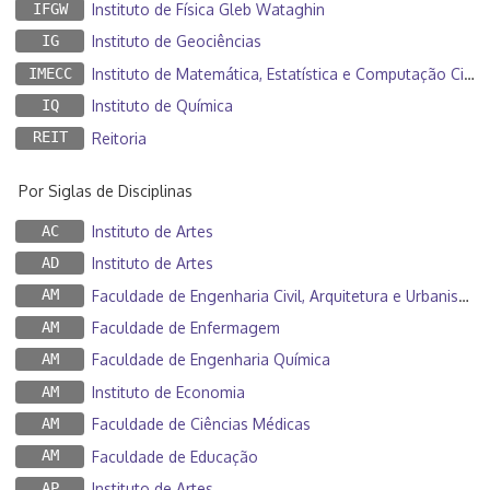
IFGW
Instituto de Física Gleb Wataghin
IG
Instituto de Geociências
IMECC
Instituto de Matemática, Estatística e Computação Científica
IQ
Instituto de Química
REIT
Reitoria
Por Siglas de Disciplinas
AC
Instituto de Artes
AD
Instituto de Artes
AM
Faculdade de Engenharia Civil, Arquitetura e Urbanismo
AM
Faculdade de Enfermagem
AM
Faculdade de Engenharia Química
AM
Instituto de Economia
AM
Faculdade de Ciências Médicas
AM
Faculdade de Educação
AP
Instituto de Artes