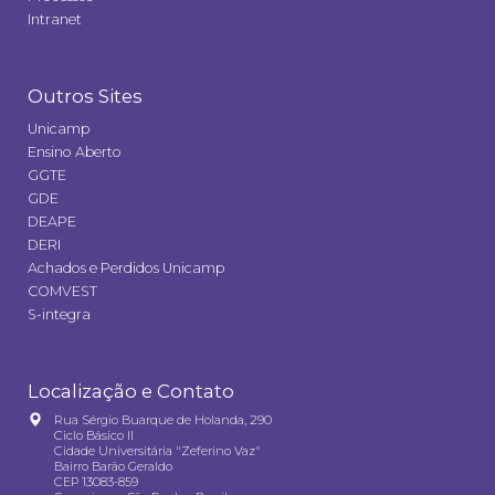
Intranet
Outros Sites
Unicamp
Ensino Aberto
GGTE
GDE
DEAPE
DERI
Achados e Perdidos Unicamp
COMVEST
S-integra
Localização e Contato
Rua Sérgio Buarque de Holanda, 290
Ciclo Básico II
Cidade Universitária "Zeferino Vaz"
Bairro Barão Geraldo
CEP 13083-859