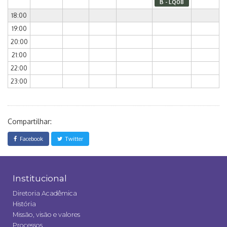
B - LQ08
18:00
19:00
20:00
21:00
22:00
23:00
Compartilhar:
Facebook
Twitter
Institucional
Diretoria Acadêmica
História
Missão, visão e valores
Processos