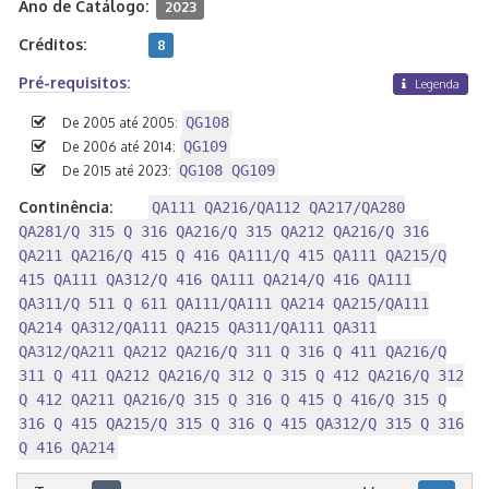
Ano de Catálogo:
2023
Créditos:
8
Pré-requisitos:
Legenda
QG108
De 2005 até 2005:
QG109
De 2006 até 2014:
QG108 QG109
De 2015 até 2023:
Continência:
QA111 QA216/QA112 QA217/QA280
QA281/Q 315 Q 316 QA216/Q 315 QA212 QA216/Q 316
QA211 QA216/Q 415 Q 416 QA111/Q 415 QA111 QA215/Q
415 QA111 QA312/Q 416 QA111 QA214/Q 416 QA111
QA311/Q 511 Q 611 QA111/QA111 QA214 QA215/QA111
QA214 QA312/QA111 QA215 QA311/QA111 QA311
QA312/QA211 QA212 QA216/Q 311 Q 316 Q 411 QA216/Q
311 Q 411 QA212 QA216/Q 312 Q 315 Q 412 QA216/Q 312
Q 412 QA211 QA216/Q 315 Q 316 Q 415 Q 416/Q 315 Q
316 Q 415 QA215/Q 315 Q 316 Q 415 QA312/Q 315 Q 316
Q 416 QA214