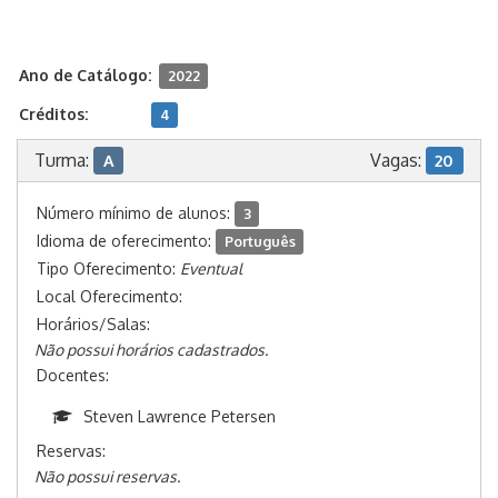
ZEILER, M. Modeling our World. Redlands: ESRI, 1999
Ano de Catálogo:
2022
Créditos:
4
Turma:
Vagas:
A
20
Número mínimo de alunos:
3
Idioma de oferecimento:
Português
Tipo Oferecimento:
Eventual
Local Oferecimento:
Horários/Salas:
Não possui horários cadastrados.
Docentes:
Steven Lawrence Petersen
Reservas:
Não possui reservas.