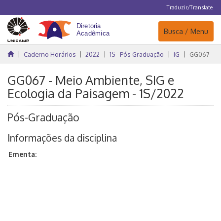
Traduzir/Translate
Navegação
Busca / Menu
Caderno Horários
2022
1S - Pós-Graduação
IG
GG067
GG067 - Meio Ambiente, SIG e
Ecologia da Paisagem - 1S/2022
Pós-Graduação
Informações da disciplina
Ementa:
Este curso destina-se a introduzir os alunos no campo da
ciência geoespacial e aplicações de SIG, com ênfase em
Ecologia da Paisagem e gestão de recursos naturais. Os
alunos obterão conhecimento e experiência prática
trabalhando