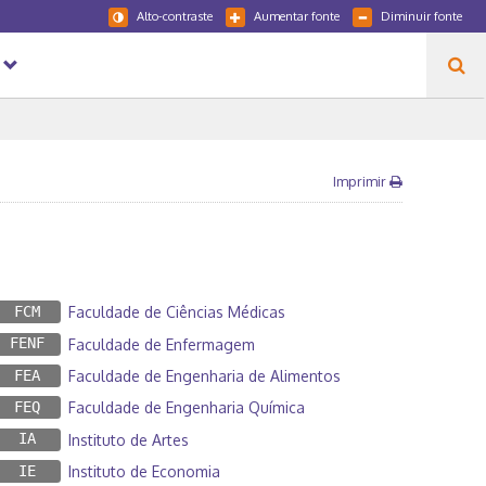
Alto-contraste
Aumentar fonte
Diminuir fonte
Imprimir
FCM
Faculdade de Ciências Médicas
FENF
Faculdade de Enfermagem
FEA
Faculdade de Engenharia de Alimentos
FEQ
Faculdade de Engenharia Química
IA
Instituto de Artes
IE
Instituto de Economia