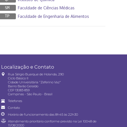
SM
Faculdade de Ciências Médicas
TP
Faculdade de Engenharia de Alimentos
Localização e Contato
Rua Sérgio Buarque de Holanda, 290
Ciclo Básico II
Cidade Universitária "Zeferino Vaz"
Bairro Barão Geraldo
CEP 13083-859
Campinas - São Paulo - Brasil
Telefones
Contato
Horário de funcionamento das 8h45 às 22h30
Atendimento prioritário conforme previsto na
Lei 10048 de
11/08/2000