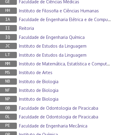
GE
Faculdade de Ciências Médicas
HH
Instituto de Filosofia e Ciências Humanas
IA
Faculdade de Engenharia Elétrica e de Computação
II
Reitoria
IQ
Faculdade de Engenharia Química
JC
Instituto de Estudos da Linguagem
LT
Instituto de Estudos da Linguagem
MM
Instituto de Matemática, Estatística e Computação Científica
MS
Instituto de Artes
NB
Instituto de Biologia
NF
Instituto de Biologia
NP
Instituto de Biologia
OB
Faculdade de Odontologia de Piracicaba
OL
Faculdade de Odontologia de Piracicaba
PE
Faculdade de Engenharia Mecânica
QP
Instituto de Química