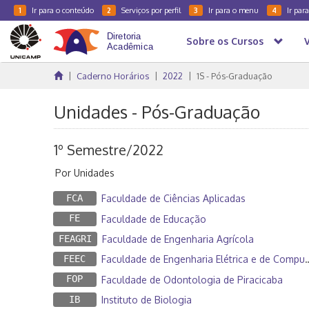
Ir para o conteúdo
Serviços por perfil
Ir para o menu
Ir par
1
2
3
4
Sobre os Cursos
Caderno Horários
2022
1S - Pós-Graduação
Unidades - Pós-Graduação
1º Semestre/2022
Por Unidades
FCA
Faculdade de Ciências Aplicadas
FE
Faculdade de Educação
FEAGRI
Faculdade de Engenharia Agrícola
FEEC
Faculdade de Engenharia Elétrica e de Computação
FOP
Faculdade de Odontologia de Piracicaba
IB
Instituto de Biologia