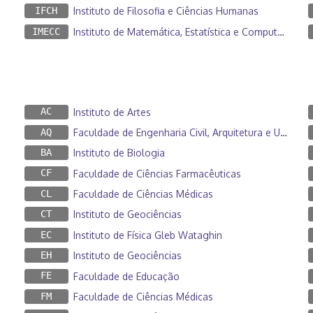
IFCH
Instituto de Filosofia e Ciências Humanas
IMECC
Instituto de Matemática, Estatística e Computação Científica
AC
Instituto de Artes
AQ
Faculdade de Engenharia Civil, Arquitetura e Urbanismo
BA
Instituto de Biologia
CF
Faculdade de Ciências Farmacêuticas
CL
Faculdade de Ciências Médicas
CT
Instituto de Geociências
EC
Instituto de Física Gleb Wataghin
EH
Instituto de Geociências
FE
Faculdade de Educação
FM
Faculdade de Ciências Médicas