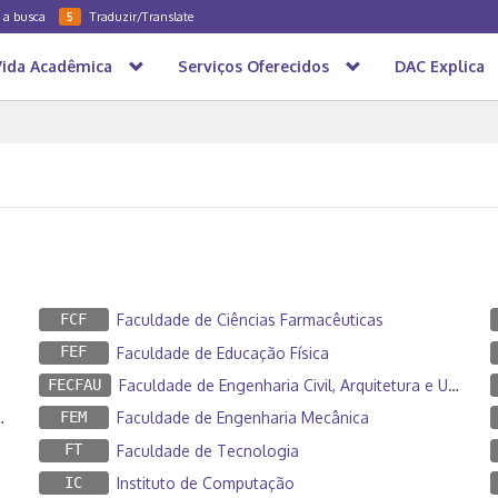
a a busca
Traduzir/Translate
5
Vida Acadêmica
Serviços Oferecidos
DAC Explica
FCF
Faculdade de Ciências Farmacêuticas
FEF
Faculdade de Educação Física
FECFAU
Faculdade de Engenharia Civil, Arquitetura e Urbanismo
FEM
Faculdade de Engenharia Mecânica
FT
Faculdade de Tecnologia
IC
Instituto de Computação