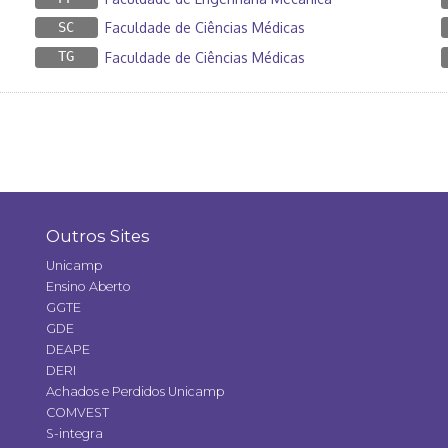
SC
Faculdade de Ciências Médicas
TG
Faculdade de Ciências Médicas
Outros Sites
Unicamp
Ensino Aberto
GGTE
GDE
DEAPE
DERI
Achados e Perdidos Unicamp
COMVEST
S-integra