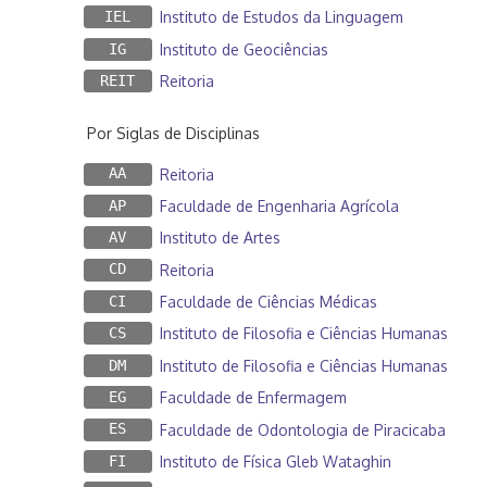
IEL
Instituto de Estudos da Linguagem
IG
Instituto de Geociências
REIT
Reitoria
Por Siglas de Disciplinas
AA
Reitoria
AP
Faculdade de Engenharia Agrícola
AV
Instituto de Artes
CD
Reitoria
CI
Faculdade de Ciências Médicas
CS
Instituto de Filosofia e Ciências Humanas
DM
Instituto de Filosofia e Ciências Humanas
EG
Faculdade de Enfermagem
ES
Faculdade de Odontologia de Piracicaba
FI
Instituto de Física Gleb Wataghin