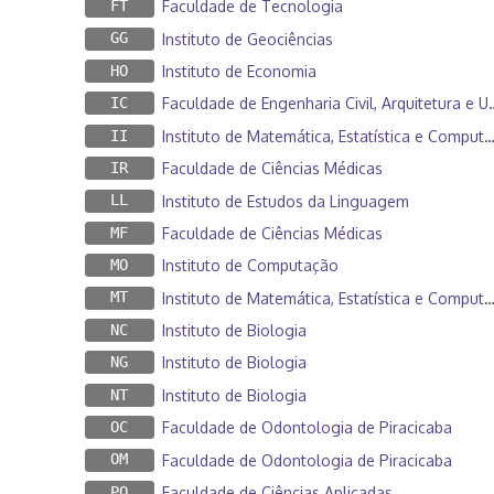
FT
Faculdade de Tecnologia
GG
Instituto de Geociências
HO
Instituto de Economia
IC
Faculdade de Engenharia Civil, Arquitetura e Urbanismo
II
Instituto de Matemática, Estatística e Computação Científica
IR
Faculdade de Ciências Médicas
LL
Instituto de Estudos da Linguagem
MF
Faculdade de Ciências Médicas
MO
Instituto de Computação
MT
Instituto de Matemática, Estatística e Computação Científica
NC
Instituto de Biologia
NG
Instituto de Biologia
NT
Instituto de Biologia
OC
Faculdade de Odontologia de Piracicaba
OM
Faculdade de Odontologia de Piracicaba
PO
Faculdade de Ciências Aplicadas