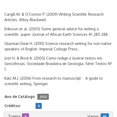
Cargill M. & O’Connor P. (2009) Writing Scientific Research
Articles. Wiley-Blackwell
Eriksson et al. (2005) Some general advice for writing a
scientific paper. Journal of African Earth Sciences 41: 285-288.
Glasman-Deal H. (2010) Science research writing for non-native
speakers of English. Imperial College Press.
Jost H. & Brod A. (2005) Como redigir e ilustrar textos em
o
Geociências. Sociedade Brasileira de Geologia. Série Textos N
1.
Katz M.J. (2006) From research to manuscript - A guide to
scientific writing. Springer.
Ano de Catálogo:
2022
Créditos:
4
Turma:
Vagas:
A
35