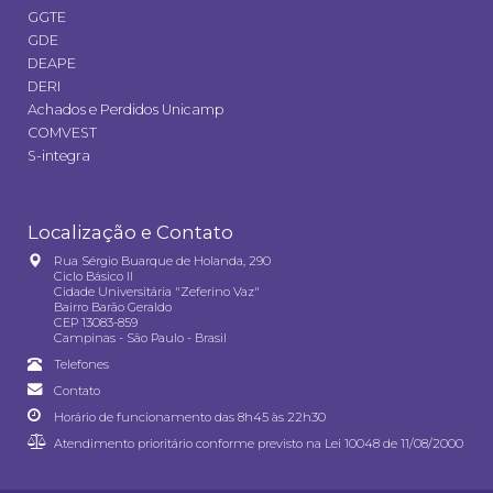
GGTE
GDE
DEAPE
DERI
Achados e Perdidos Unicamp
COMVEST
S-integra
Localização e Contato
Rua Sérgio Buarque de Holanda, 290
Ciclo Básico II
Cidade Universitária "Zeferino Vaz"
Bairro Barão Geraldo
CEP 13083-859
Campinas - São Paulo - Brasil
Telefones
Contato
Horário de funcionamento das 8h45 às 22h30
Atendimento prioritário conforme previsto na
Lei 10048 de 11/08/2000