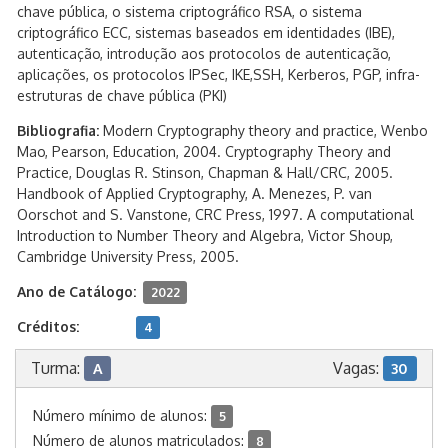
chave pública, o sistema criptográfico RSA, o sistema
criptográfico ECC, sistemas baseados em identidades (IBE),
autenticação, introdução aos protocolos de autenticação,
aplicações, os protocolos IPSec, IKE,SSH, Kerberos, PGP, infra-
estruturas de chave pública (PKI)
Bibliografia:
Modern Cryptography theory and practice, Wenbo
Mao, Pearson, Education, 2004. Cryptography Theory and
Practice, Douglas R. Stinson, Chapman & Hall/CRC, 2005.
Handbook of Applied Cryptography, A. Menezes, P. van
Oorschot and S. Vanstone, CRC Press, 1997. A computational
Introduction to Number Theory and Algebra, Victor Shoup,
Cambridge University Press, 2005.
Ano de Catálogo:
2022
Créditos:
4
Turma:
Vagas:
A
30
Número mínimo de alunos:
5
Número de alunos matriculados:
8