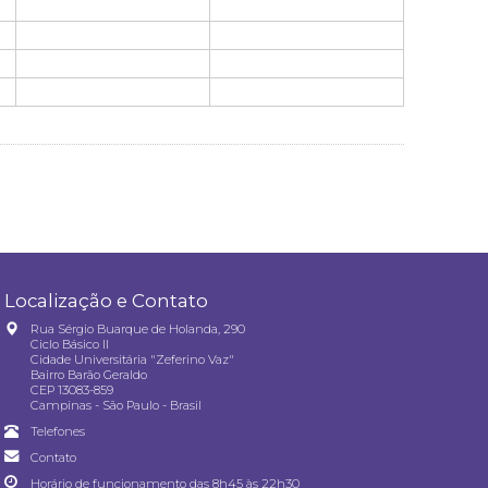
Localização e Contato
Rua Sérgio Buarque de Holanda, 290
Ciclo Básico II
Cidade Universitária "Zeferino Vaz"
Bairro Barão Geraldo
CEP 13083-859
Campinas - São Paulo - Brasil
Telefones
Contato
Horário de funcionamento das 8h45 às 22h30