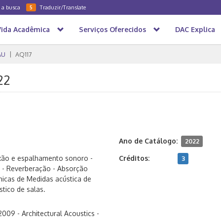
a a busca
Traduzir/Translate
5
Vida Acadêmica
Serviços Oferecidos
DAC Explica
AU
AQ117
22
Ano de Catálogo:
2022
xão e espalhamento sonoro -
Créditos:
3
 - Reverberação - Absorção
nicas de Medidas acústica de
tico de salas.
009 - Architectural Acoustics -