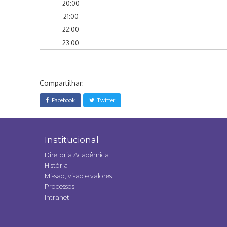
20:00
21:00
22:00
23:00
Compartilhar:
Facebook
Twitter
Institucional
Diretoria Acadêmica
História
Missão, visão e valores
Processos
Intranet