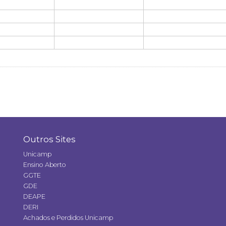
Outros Sites
Unicamp
Ensino Aberto
GGTE
GDE
DEAPE
DERI
Achados e Perdidos Unicamp