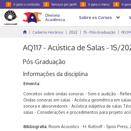
Ir para o conteúdo
Serviços por perfil
Ir para o menu
Ir par
1
2
3
4
Sobre os Cursos
Caderno Horários
2022
1S - Pós-Graduação
FECF
AQ117 - Acústica de Salas - 1S/20
Pós-Graduação
Informações da disciplina
Ementa:
Conceitos sobre ondas sonoras - Som e audição - Refle
Ondas sonoras em salas - Acústica geométrica em salas
sonora e absorvedores - Acústica subjetiva de salas Téc
salas - Considerações e procedimentos para projeto acús
Bibliografia:
Room Acoustics - H. Kuttruff - Spon Press, 2