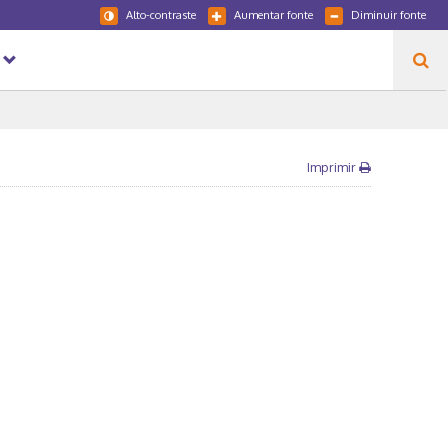
Alto-contraste
Aumentar fonte
Diminuir fonte
Imprimir