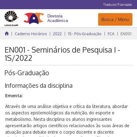
Traduzir/Translate
Navegação
Busca / Menu
Caderno Horários
2022
1S - Pós-Graduação
FCA
EN001
EN001 - Seminários de Pesquisa I -
1S/2022
Pós-Graduação
Informações da disciplina
Ementa:
Através de uma análise objetiva e crítica da literatura, abordar
os aspectos epistemológicos da nutrição, do esporte e
metabolismo. Nesta disciplina os alunos ingressantes
apresentarão artigos científicos relacionados às suas áreas de
atuação para debate entre o corpo docente e discente