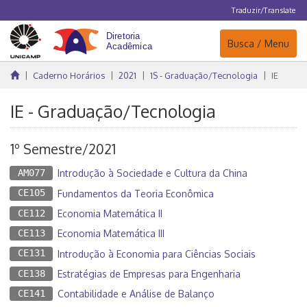
Traduzir/Translate
Navegação
Busca / Menu
Caderno Horários
2021
1S - Graduação/Tecnologia
IE
IE - Graduação/Tecnologia
1º Semestre/2021
AM077
Introdução à Sociedade e Cultura da China
CE105
Fundamentos da Teoria Econômica
CE112
Economia Matemática II
CE113
Economia Matemática III
CE131
Introdução à Economia para Ciências Sociais
CE138
Estratégias de Empresas para Engenharia
CE141
Contabilidade e Análise de Balanço