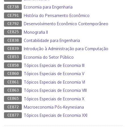
CE738
Economia para Engenharia
CE791
História do Pensamento Econômico
CE792
Desenvolvimento Econômico Contemporâneo
CE825
Monografia II
CE838
Contabilidade para Engenharia
CE839
Introdução à Administração para Computação
CE853
Economia do Setor Público
CE858
Tópicos Especiais de Economia III
CE860
Tópicos Especiais de Economia V
CE861
Tópicos Especiais de Economia VI
CE863
Tópicos Especiais de Economia VIII
CE865
Tópicos Especiais de Economia X
CE872
Macroeconomia Pós-Keynesiana
CE877
Tópicos Especiais de Economia XXI