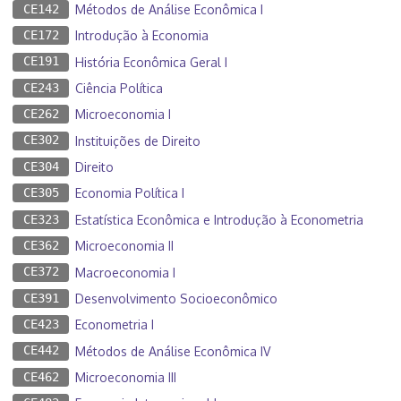
CE142
Métodos de Análise Econômica I
CE172
Introdução à Economia
CE191
História Econômica Geral I
CE243
Ciência Política
CE262
Microeconomia I
CE302
Instituições de Direito
CE304
Direito
CE305
Economia Política I
CE323
Estatística Econômica e Introdução à Econometria
CE362
Microeconomia II
CE372
Macroeconomia I
CE391
Desenvolvimento Socioeconômico
CE423
Econometria I
CE442
Métodos de Análise Econômica IV
CE462
Microeconomia III