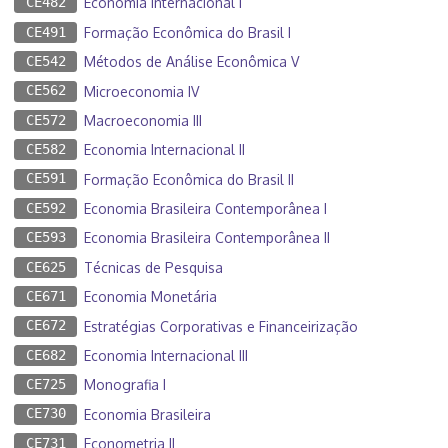
CE482
Economia Internacional I
CE491
Formação Econômica do Brasil I
CE542
Métodos de Análise Econômica V
CE562
Microeconomia IV
CE572
Macroeconomia III
CE582
Economia Internacional II
CE591
Formação Econômica do Brasil II
CE592
Economia Brasileira Contemporânea I
CE593
Economia Brasileira Contemporânea II
CE625
Técnicas de Pesquisa
CE671
Economia Monetária
CE672
Estratégias Corporativas e Financeirização
CE682
Economia Internacional III
CE725
Monografia I
CE730
Economia Brasileira
CE731
Econometria II