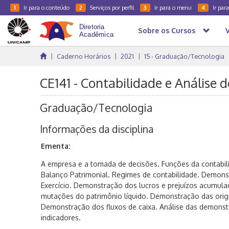
Ir para o conteúdo
Serviços por perfil
Ir para o menu
Ir par
1
2
3
4
Sobre os Cursos
Caderno Horários
2021
1S - Graduação/Tecnologia
CE141 - Contabilidade e Análise d
Graduação/Tecnologia
Informações da disciplina
Ementa:
A empresa e a tomada de decisões. Funções da contabili
Balanço Patrimonial. Regimes de contabilidade. Demon
Exercício. Demonstração dos lucros e prejuízos acumul
mutações do patrimônio líquido. Demonstração das orige
Demonstração dos fluxos de caixa. Análise das demonstr
indicadores.