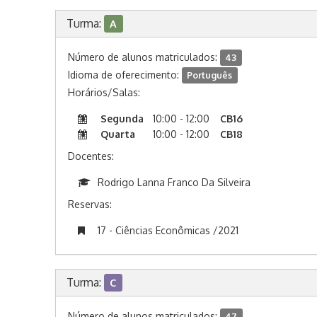
Turma:
A
Número de alunos matriculados:
43
Idioma de oferecimento:
Português
Horários/Salas:
Segunda
10:00 - 12:00
CB16
Quarta
10:00 - 12:00
CB18
Docentes:
Rodrigo Lanna Franco Da Silveira
Reservas:
17 - Ciências Econômicas /2021
Turma:
C
Número de alunos matriculados:
47