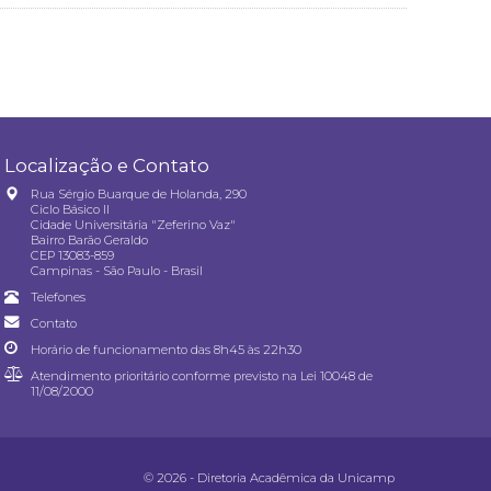
Localização e Contato
Rua Sérgio Buarque de Holanda, 290
Ciclo Básico II
Cidade Universitária "Zeferino Vaz"
Bairro Barão Geraldo
CEP 13083-859
Campinas - São Paulo - Brasil
Telefones
Contato
Horário de funcionamento das 8h45 às 22h30
Atendimento prioritário conforme previsto na
Lei 10048 de
11/08/2000
© 2026 - Diretoria Acadêmica da Unicamp