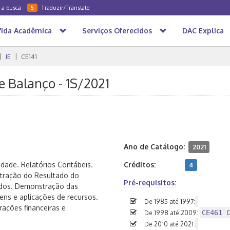
a a busca
Traduzir/Translate
5
Vida Acadêmica
Serviços Oferecidos
DAC Explica
IE
CE141
e Balanço - 1S/2021
Ano de Catálogo:
2021
dade. Relatórios Contábeis.
Créditos:
4
stração do Resultado do
Pré-requisitos:
ados. Demonstração das
ns e aplicações de recursos.
De 1985 até 1997:
ações financeiras e
CE461 
De 1998 até 2009:
De 2010 até 2021: