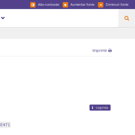
Alto-contraste
Aumentar fonte
Diminuir fonte
Imprimir
Legenda
CE471