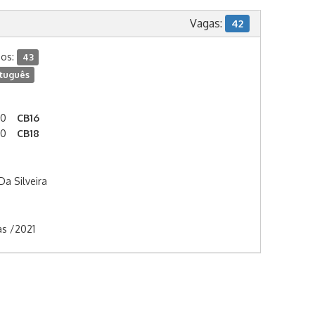
Vagas:
42
dos:
43
tuguês
00
CB16
00
CB18
a Silveira
as /2021