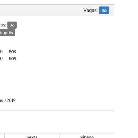
Vagas:
36
dos:
36
tuguês
00
IE09
00
IE09
as /2019
Sexta
Sábado