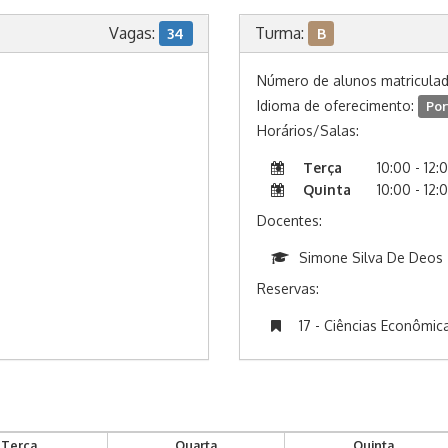
Vagas:
Turma:
34
B
Número de alunos matricula
Idioma de oferecimento:
Por
Horários/Salas:
Terça
10:00 - 12:
Quinta
10:00 - 12:
Docentes:
Simone Silva De Deos
Reservas:
17 - Ciências Econômic
Terça
Quarta
Quinta