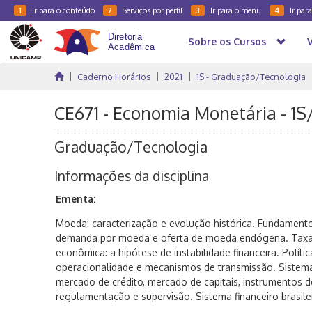
Ir para o conteúdo
Serviços por perfil
Ir para o menu
Ir par
1
2
3
4
Sobre os Cursos
Caderno Horários
2021
1S - Graduação/Tecnologia
CE671 - Economia Monetária - 1S
Graduação/Tecnologia
Informações da disciplina
Ementa:
Moeda: caracterização e evolução histórica. Fundamento
demanda por moeda e oferta de moeda endógena. Taxa 
econômica: a hipótese de instabilidade financeira. Polít
operacionalidade e mecanismos de transmissão. Sistema
mercado de crédito, mercado de capitais, instrumentos de
regulamentação e supervisão. Sistema financeiro brasilei