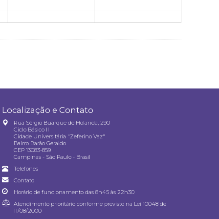
Localização e Contato
Rua Sérgio Buarque de Holanda, 290
Ciclo Básico II
Cidade Universitária "Zeferino Vaz"
Bairro Barão Geraldo
CEP 13083-859
Campinas - São Paulo - Brasil
Telefones
Contato
Horário de funcionamento das 8h45 às 22h30
Atendimento prioritário conforme previsto na
Lei 10048 de
11/08/2000