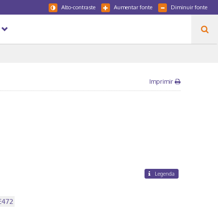
Alto-contraste
Aumentar fonte
Diminuir fonte
Imprimir
Legenda
E472