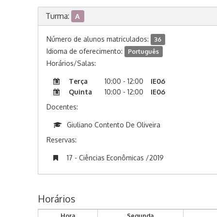
Turma:
A
Número de alunos matriculados:
36
Idioma de oferecimento:
Português
Horários/Salas:
Terça
10:00 - 12:00
IE06
Quinta
10:00 - 12:00
IE06
Docentes:
Giuliano Contento De Oliveira
Reservas:
17 - Ciências Econômicas /2019
Horários
Hora
Segunda