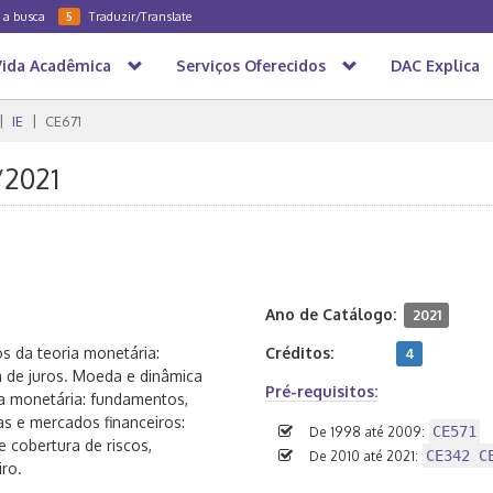
a a busca
Traduzir/Translate
5
Vida Acadêmica
Serviços Oferecidos
DAC Explica
IE
CE671
/2021
Ano de Catálogo:
2021
s da teoria monetária:
Créditos:
4
de juros. Moeda e dinâmica
Pré-requisitos:
ica monetária: fundamentos,
s e mercados financeiros:
CE571
De 1998 até 2009:
 cobertura de riscos,
CE342 C
De 2010 até 2021:
ro.