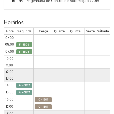
49 - Engenharia de Controle e Automação /2015
Horários
Hora
Segunda
Terça
Quarta
Quinta
Sexta
Sábado
07:00
08:00
F - IE06
09:00
F - IE06
10:00
11:00
12:00
13:00
14:00
A - CB17
15:00
A - CB17
16:00
C - IE01
17:00
C - IE01
18:00