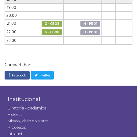
19:00
20:00
21:00
G - CB08
H - PB01
22:00
G - CB08
H - PB01
23:00
Compartilhar:
Facebook
Twitter
Institucional
Diretoria Acadêmica
História
Missão, visão e valores
Processos
Intranet