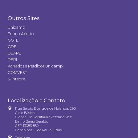
Outros Sites
Unicamp
Ensino Aberto
GGTE
GDE
DEAPE
DERI
Achados e Perdidos Unicamp
COMVEST
S-integra
Localização e Contato
Rua Sérgio Buarque de Holanda, 290
Ciclo Básico II
Cidade Universitária "Zeferino Vaz"
Bairro Barão Geraldo
CEP 13083-859
Campinas - São Paulo - Brasil
Telefones