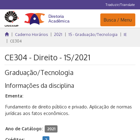
Traduzir/Translate
Navegação
Busca / Menu
Caderno Horários
2021
1S - Graduação/Tecnologia
IE
CE304
CE304 - Direito - 1S/2021
Graduação/Tecnologia
Informações da disciplina
Ementa:
Fundamento de direito público e privado. Aplicação de normas
jurídicas aos fatos econômicos.
Ano de Catálogo:
2021
Créditos:
2