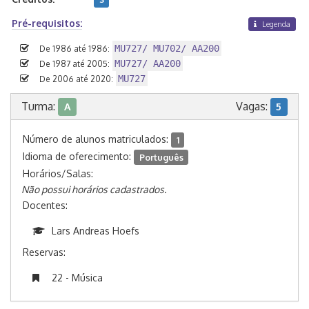
Pré-requisitos:
Legenda
MU727/ MU702/ AA200
De 1986 até 1986:
MU727/ AA200
De 1987 até 2005:
MU727
De 2006 até 2020:
Turma:
Vagas:
A
5
Número de alunos matriculados:
1
Idioma de oferecimento:
Português
Horários/Salas:
Não possui horários cadastrados.
Docentes:
Lars Andreas Hoefs
Reservas:
22 - Música