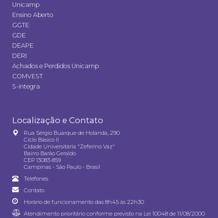
Unicamp
Ensino Aberto
GGTE
GDE
DEAPE
DERI
Achados e Perdidos Unicamp
COMVEST
S-integra
Localização e Contato
Rua Sérgio Buarque de Holanda, 290
Ciclo Básico II
Cidade Universitária "Zeferino Vaz"
Bairro Barão Geraldo
CEP 13083-859
Campinas - São Paulo - Brasil
Telefones
Contato
Horário de funcionamento das 8h45 às 22h30
Atendimento prioritário conforme previsto na
Lei 10048 de 11/08/2000