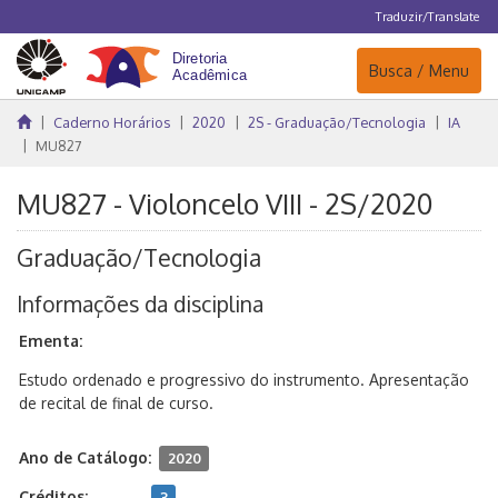
Traduzir/Translate
Navegação
Busca / Menu
Caderno Horários
2020
2S - Graduação/Tecnologia
IA
MU827
MU827 - Violoncelo VIII - 2S/2020
Graduação/Tecnologia
Informações da disciplina
Ementa:
Estudo ordenado e progressivo do instrumento. Apresentação
de recital de final de curso.
Ano de Catálogo:
2020
Créditos:
3