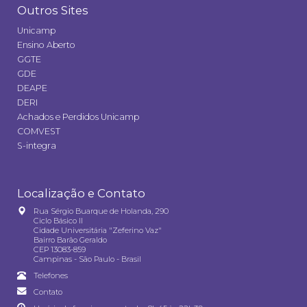
Outros Sites
Unicamp
Ensino Aberto
GGTE
GDE
DEAPE
DERI
Achados e Perdidos Unicamp
COMVEST
S-integra
Localização e Contato
Rua Sérgio Buarque de Holanda, 290
Ciclo Básico II
Cidade Universitária "Zeferino Vaz"
Bairro Barão Geraldo
CEP 13083-859
Campinas - São Paulo - Brasil
Telefones
Contato