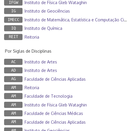
IFGW
Instituto de Física Gleb Wataghin
IG
Instituto de Geociências
IMECC
Instituto de Matemática, Estatística e Computação Científica
IQ
Instituto de Química
REIT
Reitoria
Por Siglas de Disciplinas
AC
Instituto de Artes
AD
Instituto de Artes
AG
Faculdade de Ciências Aplicadas
AM
Reitoria
AM
Faculdade de Tecnologia
AM
Instituto de Física Gleb Wataghin
AM
Faculdade de Ciências Médicas
AM
Faculdade de Ciências Aplicadas
AM
Instituto de Geociências