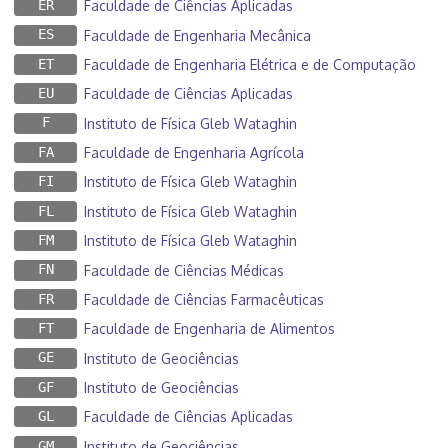
ER
Faculdade de Ciências Aplicadas
ES
Faculdade de Engenharia Mecânica
ET
Faculdade de Engenharia Elétrica e de Computação
EU
Faculdade de Ciências Aplicadas
F
Instituto de Física Gleb Wataghin
FA
Faculdade de Engenharia Agrícola
FI
Instituto de Física Gleb Wataghin
FL
Instituto de Física Gleb Wataghin
FM
Instituto de Física Gleb Wataghin
FN
Faculdade de Ciências Médicas
FR
Faculdade de Ciências Farmacêuticas
FT
Faculdade de Engenharia de Alimentos
GE
Instituto de Geociências
GF
Instituto de Geociências
GL
Faculdade de Ciências Aplicadas
GM
Instituto de Geociências