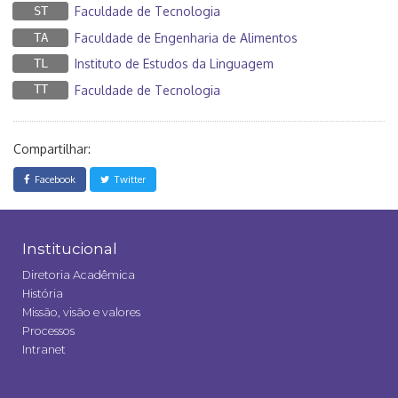
ST
Faculdade de Tecnologia
TA
Faculdade de Engenharia de Alimentos
TL
Instituto de Estudos da Linguagem
TT
Faculdade de Tecnologia
Compartilhar:
Facebook
Twitter
Institucional
Diretoria Acadêmica
História
Missão, visão e valores
Processos
Intranet