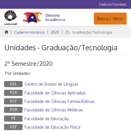
Traduzir/Translate
Navegação
Busca / Menu
Caderno Horários
2020
2S - Graduação/Tecnologia
Unidades - Graduação/Tecnologia
2º Semestre/2020
Por Unidades
CEL
Centro de Ensino de Línguas
FCA
Faculdade de Ciências Aplicadas
FCF
Faculdade de Ciências Farmacêuticas
FCM
Faculdade de Ciências Médicas
FE
Faculdade de Educação
FEF
Faculdade de Educação Física