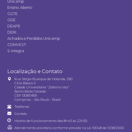
Unicamp
Ensino Aberto
GGTE
GDE
DEAPE
DERI
Achados e Perdidos Unicamp
COMVEST
S-integra
Localização e Contato
Rua Sérgio Buarque de Holanda, 290
Ciclo Básico II
Cidade Universitária "Zeferino Vaz"
Bairro Barão Geraldo
CEP 13083-859
Campinas - São Paulo - Brasil
Telefones
Contato
Horário de funcionamento das 8h45 às 22h30
Atendimento prioritário conforme previsto na
Lei 10048 de 11/08/2000