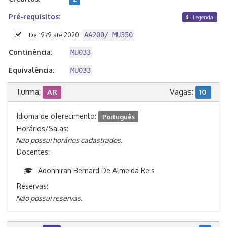
Pré-requisitos:
Legenda
AA200/ MU350
De 1979 até 2020:
Continência:
MU033
Equivalência:
MU033
Turma:
Vagas:
AR
10
Idioma de oferecimento:
Português
Horários/Salas:
Não possui horários cadastrados.
Docentes:
Adonhiran Bernard De Almeida Reis
Reservas:
Não possui reservas.