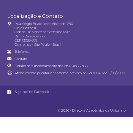
Localização e Contato
Rua Sérgio Buarque de Holanda, 290
Ciclo Básico II
Cidade Universitária "Zeferino Vaz"
Bairro Barão Geraldo
CEP 13083-859
Campinas - São Paulo - Brasil
Telefones
Contato
Horário de funcionamento das 8h45 às 22h30
Atendimento prioritário conforme previsto na
Lei 10048 de 11/08/2000
Siga-nos no Facebook
© 2026 - Diretoria Acadêmica da Unicamp