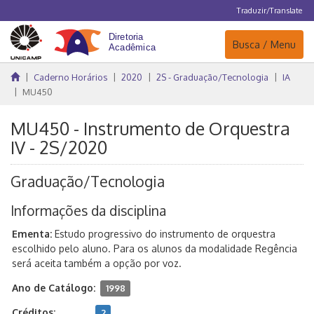
Traduzir/Translate
Navegação
Busca / Menu
Caderno Horários
2020
2S - Graduação/Tecnologia
IA
MU450
MU450 - Instrumento de Orquestra
IV - 2S/2020
Graduação/Tecnologia
Informações da disciplina
Ementa:
Estudo progressivo do instrumento de orquestra
escolhido pelo aluno. Para os alunos da modalidade Regência
será aceita também a opção por voz.
Ano de Catálogo:
1998
Créditos:
2