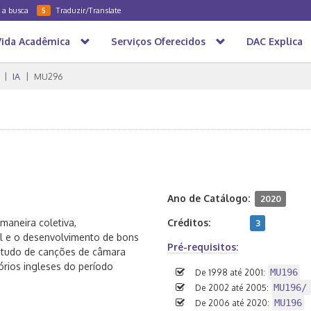
a a busca
Traduzir/Translate
5
Vida Acadêmica
Serviços Oferecidos
DAC Explica
IA
MU296
Ano de Catálogo:
2020
 maneira coletiva,
Créditos:
3
l e o desenvolvimento de bons
Pré-requisitos:
estudo de canções de câmara
tórios ingleses do período
MU196
De 1998 até 2001:
MU196/
De 2002 até 2005:
MU196
De 2006 até 2020: