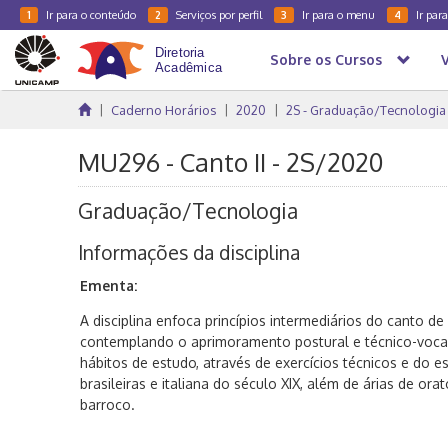
Ir para o conteúdo
Serviços por perfil
Ir para o menu
Ir par
1
2
3
4
Sobre os Cursos
Caderno Horários
2020
2S - Graduação/Tecnologia
MU296 - Canto II - 2S/2020
Graduação/Tecnologia
Informações da disciplina
Ementa:
A disciplina enfoca princípios intermediários do canto de
contemplando o aprimoramento postural e técnico-voca
hábitos de estudo, através de exercícios técnicos e do 
brasileiras e italiana do século XIX, além de árias de ora
barroco.