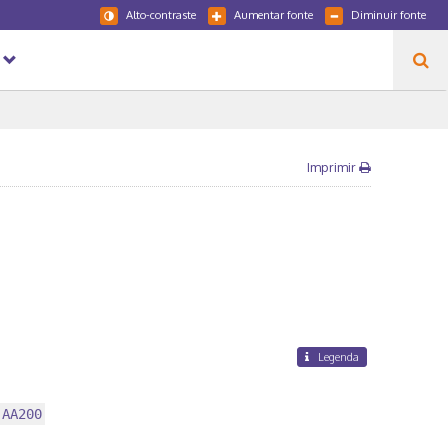
Alto-contraste
Aumentar fonte
Diminuir fonte
Imprimir
Legenda
 AA200