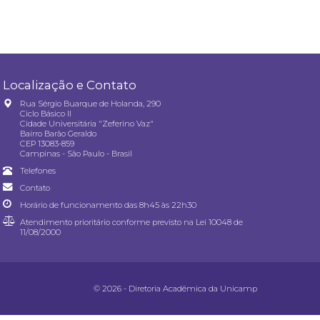
Localização e Contato
Rua Sérgio Buarque de Holanda, 290
Ciclo Básico II
Cidade Universitária "Zeferino Vaz"
Bairro Barão Geraldo
CEP 13083-859
Campinas - São Paulo - Brasil
Telefones
Contato
Horário de funcionamento das 8h45 às 22h30
Atendimento prioritário conforme previsto na
Lei 10048 de
11/08/2000
© 2026 - Diretoria Acadêmica da Unicamp