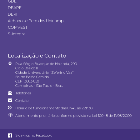
GDE
DEAPE
DERI
Achados e Perdidos Unicamp
COMVEST
S-integra
Localização e Contato
Rua Sérgio Buarque de Holanda, 290
Ciclo Básico II
Cidade Universitária "Zeferino Vaz"
Bairro Barão Geraldo
CEP 13083-859
Campinas - São Paulo - Brasil
Telefones
Contato
Horário de funcionamento das 8h45 às 22h30
Atendimento prioritário conforme previsto na
Lei 10048 de 11/08/2000
Siga-nos no Facebook