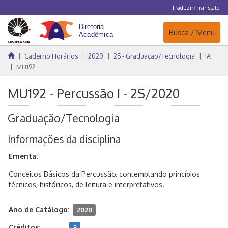
Traduzir/Translate
Navegação
Busca / Menu
Caderno Horários
2020
2S - Graduação/Tecnologia
IA
MU192
MU192 - Percussão I - 2S/2020
Graduação/Tecnologia
Informações da disciplina
Ementa:
Conceitos Básicos da Percussão, contemplando princípios
técnicos, históricos, de leitura e interpretativos.
Ano de Catálogo:
2020
Créditos:
3