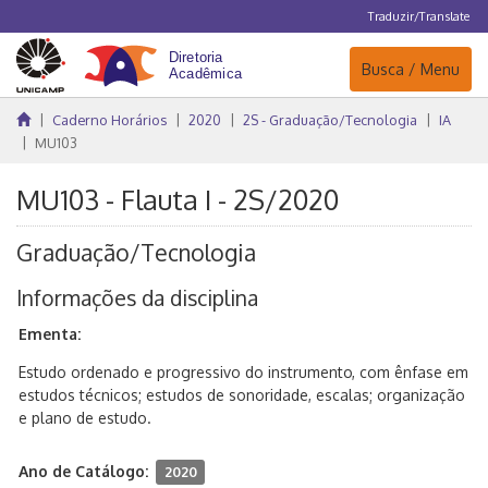
Traduzir/Translate
Navegação
Busca / Menu
Caderno Horários
2020
2S - Graduação/Tecnologia
IA
MU103
MU103 - Flauta I - 2S/2020
Graduação/Tecnologia
Informações da disciplina
Ementa:
Estudo ordenado e progressivo do instrumento, com ênfase em
estudos técnicos; estudos de sonoridade, escalas; organização
e plano de estudo.
Ano de Catálogo:
2020