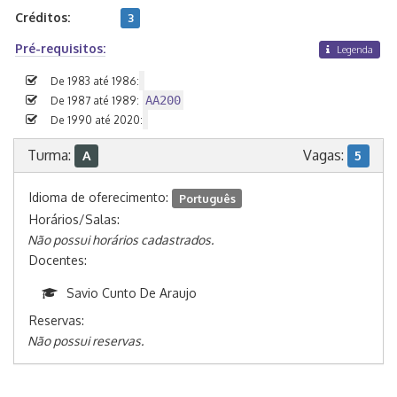
Créditos:
3
Pré-requisitos:
Legenda
De 1983 até 1986:
AA200
De 1987 até 1989:
De 1990 até 2020:
Turma:
Vagas:
A
5
Idioma de oferecimento:
Português
Horários/Salas:
Não possui horários cadastrados.
Docentes:
Savio Cunto De Araujo
Reservas:
Não possui reservas.