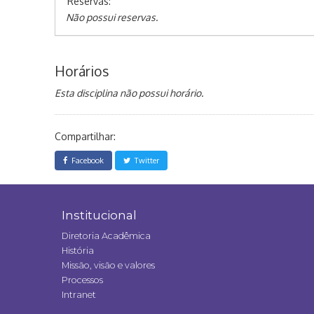
Reservas:
Não possui reservas.
Horários
Esta disciplina não possui horário.
Compartilhar:
Facebook
Twitter
Institucional
Diretoria Acadêmica
História
Missão, visão e valores
Processos
Intranet