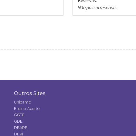
Reservas:
Não possui reservas.
Outros Sites
Unicamp
Ensino Aberto
GGTE
GDE
DEAPE
DERI