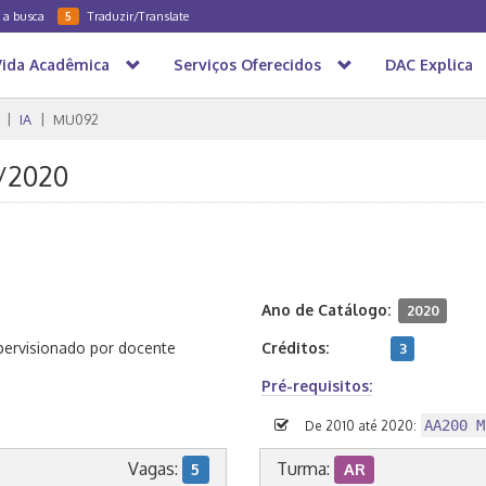
a a busca
Traduzir/Translate
5
Vida Acadêmica
Serviços Oferecidos
DAC Explica
IA
MU092
S/2020
Ano de Catálogo:
2020
upervisionado por docente
Créditos:
3
Pré-requisitos:
AA200 M
De 2010 até 2020:
Vagas:
Turma:
5
AR