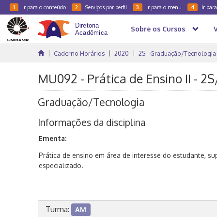
Ir para o conteúdo
Serviços por perfil
Ir para o menu
Ir par
1
2
3
4
Sobre os Cursos
Caderno Horários
2020
2S - Graduação/Tecnologia
MU092 - Prática de Ensino II - 2
Graduação/Tecnologia
Informações da disciplina
Ementa:
Prática de ensino em área de interesse do estudante, s
especializado.
Turma:
AM