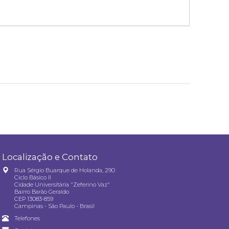
Localização e Contato
Rua Sérgio Buarque de Holanda, 290
Ciclo Básico II
Cidade Universitária "Zeferino Vaz"
Bairro Barão Geraldo
CEP 13083-859
Campinas - São Paulo - Brasil
Telefones