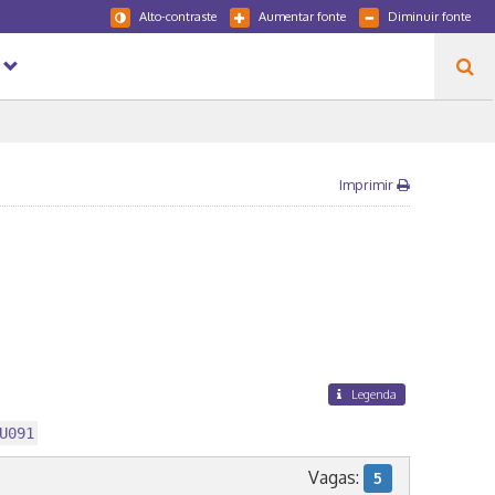
Alto-contraste
Aumentar fonte
Diminuir fonte
Imprimir
Legenda
U091
Vagas:
5