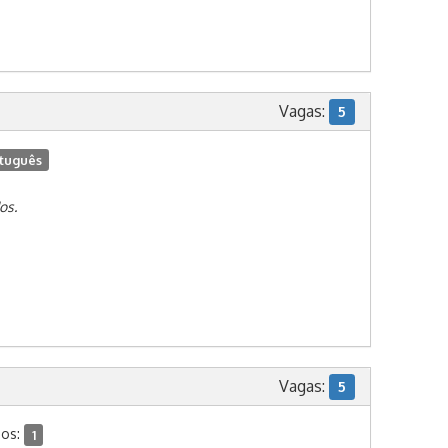
Vagas:
5
tuguês
os.
Vagas:
5
dos:
1