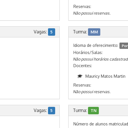
Reservas:
Não possui reservas.
Vagas:
Turma:
5
MM
Idioma de oferecimento:
Por
Horários/Salas:
Não possui horários cadastrad
Docentes:
Mauricy Matos Martin
Reservas:
Não possui reservas.
Vagas:
Turma:
5
TN
Número de alunos matricula