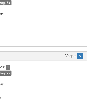
tuguês
os.
Vagas:
5
dos:
1
tuguês
os.
a