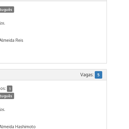
tuguês
os.
Almeida Reis
Vagas:
5
dos:
1
tuguês
os.
Almeida Hashimoto