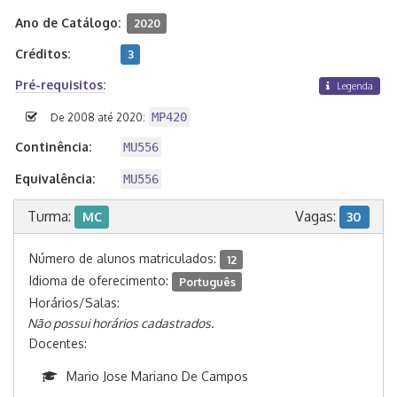
Ano de Catálogo:
2020
Créditos:
3
Pré-requisitos:
Legenda
MP420
De 2008 até 2020:
Continência:
MU556
Equivalência:
MU556
Turma:
Vagas:
MC
30
Número de alunos matriculados:
12
Idioma de oferecimento:
Português
Horários/Salas:
Não possui horários cadastrados.
Docentes:
Mario Jose Mariano De Campos