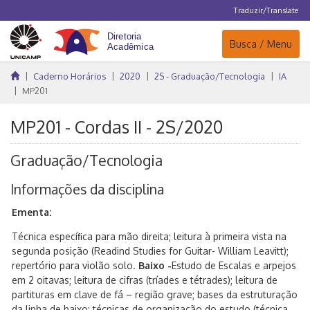
Traduzir/Translate
Navegação
Busca / Menu
Caderno Horários
2020
2S - Graduação/Tecnologia
IA
MP201
MP201 - Cordas II - 2S/2020
Graduação/Tecnologia
Informações da disciplina
Ementa:
Técnica especíﬁca para mão direita; leitura à primeira vista na
segunda posição (Readind Studies for Guitar- William Leavitt);
repertório para violão solo.
Baixo -
Estudo de Escalas e arpejos
em 2 oitavas; leitura de cifras (tríades e tétrades); leitura de
partituras em clave de fá – região grave; bases da estruturação
da linha de baixo; técnicas de organização do estudo (técnica