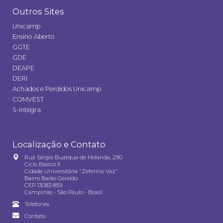
Outros Sites
Unicamp
Ensino Aberto
GGTE
GDE
DEAPE
DERI
Achados e Perdidos Unicamp
COMVEST
S-integra
Localização e Contato
Rua Sérgio Buarque de Holanda, 290
Ciclo Básico II
Cidade Universitária "Zeferino Vaz"
Bairro Barão Geraldo
CEP 13083-859
Campinas - São Paulo - Brasil
Telefones
Contato