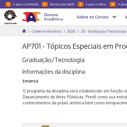
Ir para o conteúdo
Serviços por perfil
Ir para o menu
Ir par
1
2
3
4
Sobre os Cursos
Caderno Horários
2020
2S - Graduação/Tecnologia
AP701 - Tópicos Especiais em Proc
Graduação/Tecnologia
Informações da disciplina
Ementa:
O programa da disciplina será estabelecido em função 
Departamento de Artes Plásticas. Prevê como sua estrut
conhecimentos da práxis artística bem como enriquecime