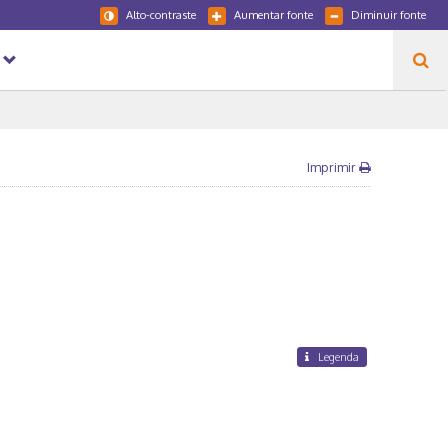
Alto-contraste
Aumentar fonte
Diminuir fonte
Imprimir
Legenda