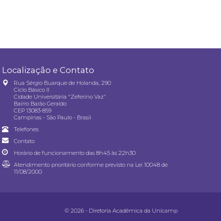
Localização e Contato
Rua Sérgio Buarque de Holanda, 290
Ciclo Básico II
Cidade Universitária "Zeferino Vaz"
Bairro Barão Geraldo
CEP 13083-859
Campinas - São Paulo - Brasil
Telefones
Contato
Horário de funcionamento das 8h45 às 22h30
Atendimento prioritário conforme previsto na
Lei 10048 de
11/08/2000
© 2026 - Diretoria Acadêmica da Unicamp