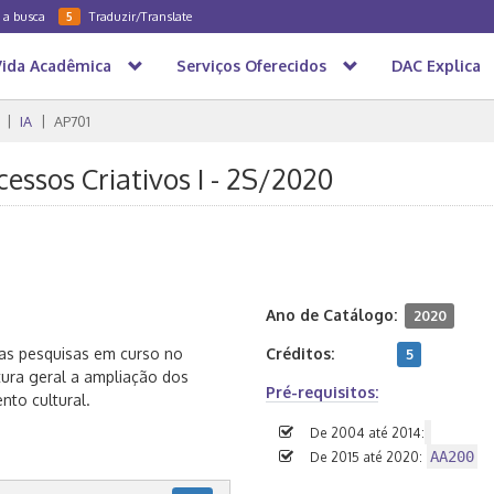
a a busca
Traduzir/Translate
5
Vida Acadêmica
Serviços Oferecidos
DAC Explica
IA
AP701
essos Criativos I - 2S/2020
Ano de Catálogo:
2020
das pesquisas em curso no
Créditos:
5
ura geral a ampliação dos
Pré-requisitos:
nto cultural.
De 2004 até 2014:
AA200
De 2015 até 2020: