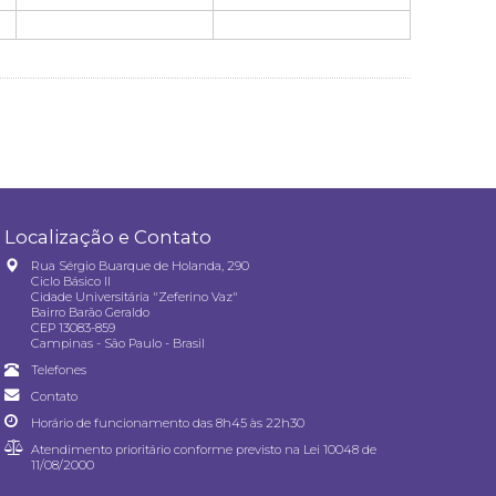
Localização e Contato
Rua Sérgio Buarque de Holanda, 290
Ciclo Básico II
Cidade Universitária "Zeferino Vaz"
Bairro Barão Geraldo
CEP 13083-859
Campinas - São Paulo - Brasil
Telefones
Contato
Horário de funcionamento das 8h45 às 22h30
Atendimento prioritário conforme previsto na
Lei 10048 de
11/08/2000