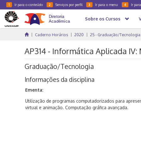
Ir para o conteúdo
Serviços por perfil
Ir para o menu
Ir par
1
2
3
4
Sobre os Cursos
Caderno Horários
2020
2S - Graduação/Tecnologia
AP314 - Informática Aplicada I
Graduação/Tecnologia
Informações da disciplina
Ementa:
Utilização de programas computadorizados para apres
virtual e animação. Computação gráfica avançada.