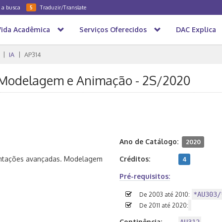
a a busca
Traduzir/Translate
5
Vida Acadêmica
Serviços Oferecidos
DAC Explica
IA
AP314
V: Modelagem e Animação - 2S/2020
Ano de Catálogo:
2020
entações avançadas. Modelagem
Créditos:
4
Pré-requisitos:
*AU303/
De 2003 até 2010:
De 2011 até 2020:
Continência: