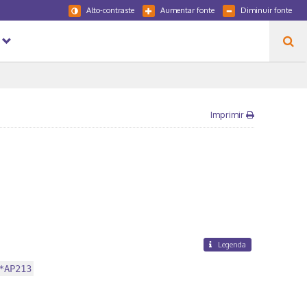
Alto-contraste
Aumentar fonte
Diminuir fonte
Imprimir
Legenda
*AP213