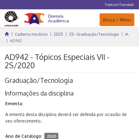
Traduzir/Translate
Navegação
Busca / Menu
Caderno Horários
2020
2S - Graduação/Tecnologia
IA
AD942
AD942 - Tópicos Especiais VII -
2S/2020
Graduação/Tecnologia
Informações da disciplina
Ementa:
A ementa desta disciplina deverá ser definida por ocasião de
seu oferecimento.
Ano de Catálogo:
2020