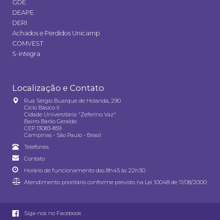
GDE
DEAPE
DERI
Achados e Perdidos Unicamp
COMVEST
S-integra
Localização e Contato
Rua Sérgio Buarque de Holanda, 290
Ciclo Básico II
Cidade Universitária "Zeferino Vaz"
Bairro Barão Geraldo
CEP 13083-859
Campinas - São Paulo - Brasil
Telefones
Contato
Horário de funcionamento das 8h45 às 22h30
Atendimento prioritário conforme previsto na
Lei 10048 de 11/08/2000
Siga-nos no Facebook