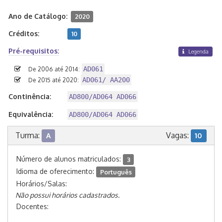
Ano de Catálogo:
2020
Créditos:
10
Pré-requisitos:
Legenda
AD061
De 2006 até 2014:
AD061/ AA200
De 2015 até 2020:
Continência:
AD800/AD064 AD066
Equivalência:
AD800/AD064 AD066
Turma:
Vagas:
A
10
Número de alunos matriculados:
3
Idioma de oferecimento:
Português
Horários/Salas:
Não possui horários cadastrados.
Docentes: