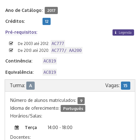
Ano de Catálogo:
2017
Créditos:
12
Pré-requisitos:
Legenda
AC777
De 2003 até 2012:
AC777/ AA200
De 2013 até 2020:
Continência:
AC819
Equivalência:
AC819
Turma:
Vagas:
A
15
Número de alunos matriculados:
9
Idioma de oferecimento:
Português
Horários/Salas:
Terça
14:00 - 18:00
Docentes: