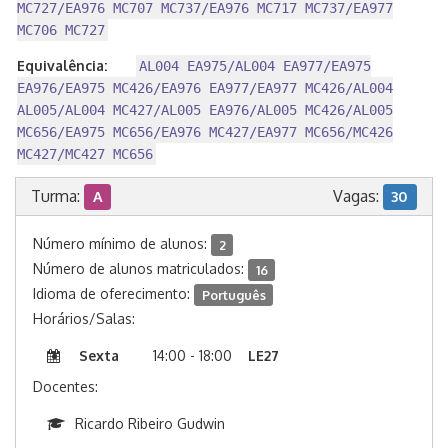
MC727/EA976 MC707 MC737/EA976 MC717 MC737/EA977
MC706 MC727
Equivalência:
AL004 EA975/AL004 EA977/EA975
EA976/EA975 MC426/EA976 EA977/EA977 MC426/AL004
AL005/AL004 MC427/AL005 EA976/AL005 MC426/AL005
MC656/EA975 MC656/EA976 MC427/EA977 MC656/MC426
MC427/MC427 MC656
Turma:
Vagas:
A
30
Número mínimo de alunos:
2
Número de alunos matriculados:
16
Idioma de oferecimento:
Português
Horários/Salas:
Sexta
14:00 - 18:00
LE27
Docentes:
Ricardo Ribeiro Gudwin