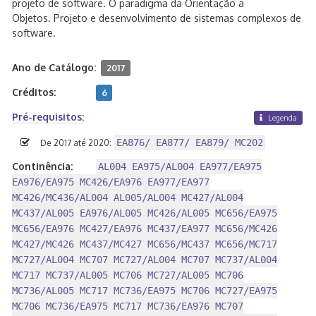
projeto de software. O paradigma da Orientação a
Objetos. Projeto e desenvolvimento de sistemas complexos de
software.
Ano de Catálogo:
2017
Créditos:
6
Pré-requisitos:
Legenda
EA876/ EA877/ EA879/ MC202
De 2017 até 2020:
Continência:
AL004 EA975/AL004 EA977/EA975
EA976/EA975 MC426/EA976 EA977/EA977
MC426/MC436/AL004 AL005/AL004 MC427/AL004
MC437/AL005 EA976/AL005 MC426/AL005 MC656/EA975
MC656/EA976 MC427/EA976 MC437/EA977 MC656/MC426
MC427/MC426 MC437/MC427 MC656/MC437 MC656/MC717
MC727/AL004 MC707 MC727/AL004 MC707 MC737/AL004
MC717 MC737/AL005 MC706 MC727/AL005 MC706
MC736/AL005 MC717 MC736/EA975 MC706 MC727/EA975
MC706 MC736/EA975 MC717 MC736/EA976 MC707