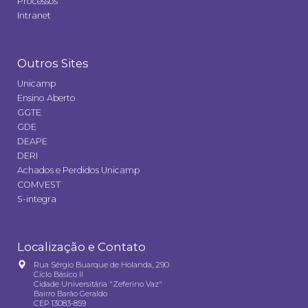
Processos
Intranet
Outros Sites
Unicamp
Ensino Aberto
GGTE
GDE
DEAPE
DERI
Achados e Perdidos Unicamp
COMVEST
S-integra
Localização e Contato
Rua Sérgio Buarque de Holanda, 290
Ciclo Básico II
Cidade Universitária "Zeferino Vaz"
Bairro Barão Geraldo
CEP 13083-859