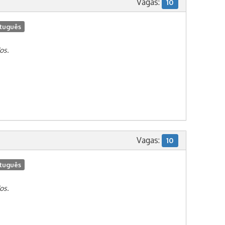
Vagas:
10
tuguês
os.
Vagas:
10
tuguês
os.