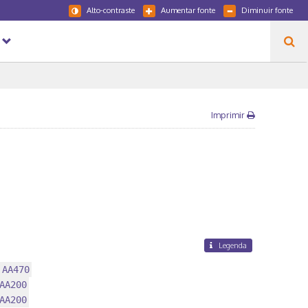
Alto-contraste
Aumentar fonte
Diminuir fonte
Imprimir
Legenda
 AA470
AA200
AA200