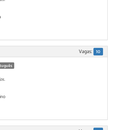
a
Vagas:
10
tuguês
os.
ino