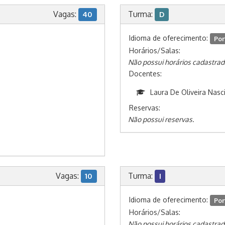
Vagas:
Turma:
40
D
Idioma de oferecimento:
Por
Horários/Salas:
Não possui horários cadastrad
Docentes:
Laura De Oliveira Nas
Reservas:
Não possui reservas.
Vagas:
Turma:
10
I
Idioma de oferecimento:
Por
Horários/Salas:
Não possui horários cadastrad