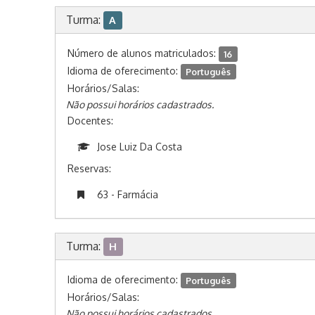
Turma:
A
Número de alunos matriculados:
16
Idioma de oferecimento:
Português
Horários/Salas:
Não possui horários cadastrados.
Docentes:
Jose Luiz Da Costa
Reservas:
63 - Farmácia
Turma:
H
Idioma de oferecimento:
Português
Horários/Salas:
Não possui horários cadastrados.