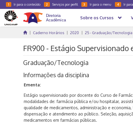
Ir para o conteúdo
Serviços por perfil
Ir para o menu
Ir par
1
2
3
4
Sobre os Cursos
Caderno Horários
2020
2S - Graduação/Tecnologia
FR900 - Estágio Supervisionado
Graduação/Tecnologia
Informações da disciplina
Ementa:
Estágio supervisionado por docente do Curso de Farmáci
modalidades de: farmácia pública e/ou hospitalar, assist
qualidade de medicamentos, administração e economia, l
dispensação e atendimento ao público. Seleção, aquisição
medicamentos em farmácias públicas.