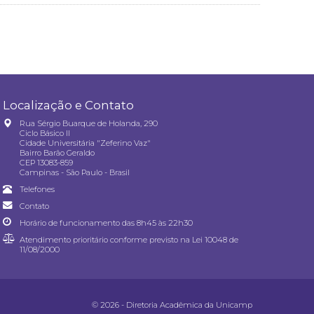
Localização e Contato
Rua Sérgio Buarque de Holanda, 290
Ciclo Básico II
Cidade Universitária "Zeferino Vaz"
Bairro Barão Geraldo
CEP 13083-859
Campinas - São Paulo - Brasil
Telefones
Contato
Horário de funcionamento das 8h45 às 22h30
Atendimento prioritário conforme previsto na
Lei 10048 de
11/08/2000
© 2026 - Diretoria Acadêmica da Unicamp