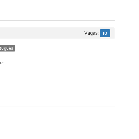
Vagas:
10
tuguês
os.