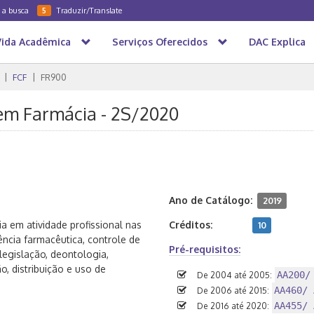
a a busca
Traduzir/Translate
5
Vida Acadêmica
Serviços Oferecidos
DAC Explica
FCF
FR900
 em Farmácia - 2S/2020
Ano de Catálogo:
2019
a em atividade profissional nas
Créditos:
10
ência farmacêutica, controle de
Pré-requisitos:
egislação, deontologia,
, distribuição e uso de
AA200/
De 2004 até 2005:
AA460/ 
De 2006 até 2015:
AA455/ 
De 2016 até 2020: