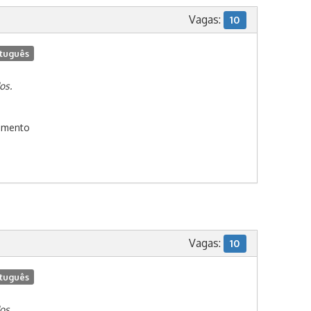
Vagas:
10
tuguês
os.
cimento
Vagas:
10
tuguês
os.