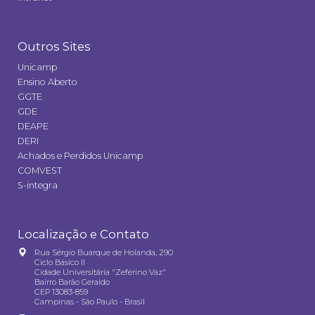
Outros Sites
Unicamp
Ensino Aberto
GGTE
GDE
DEAPE
DERI
Achados e Perdidos Unicamp
COMVEST
S-integra
Localização e Contato
Rua Sérgio Buarque de Holanda, 290
Ciclo Básico II
Cidade Universitária "Zeferino Vaz"
Bairro Barão Geraldo
CEP 13083-859
Campinas - São Paulo - Brasil