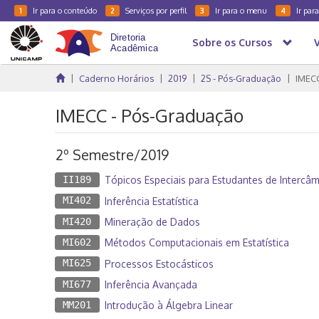
Ir para o conteúdo
Serviços por perfil
Ir para o menu
Ir par
1
2
3
4
Sobre os Cursos
Caderno Horários
2019
2S - Pós-Graduação
IMEC
IMECC - Pós-Graduação
2º Semestre/2019
II189
Tópicos Especiais para Estudantes de Intercâ
MI402
Inferência Estatística
MI420
Mineração de Dados
MI602
Métodos Computacionais em Estatística
MI625
Processos Estocásticos
MI677
Inferência Avançada
MM201
Introdução à Álgebra Linear