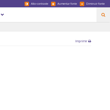
Alto-contraste
Aumentar fonte
Diminuir fonte
Imprimir