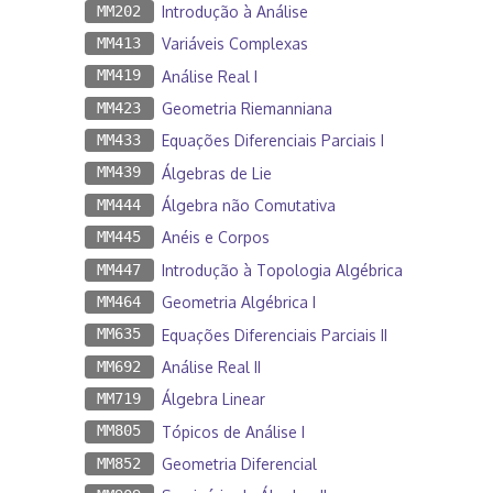
MM202
Introdução à Análise
MM413
Variáveis Complexas
MM419
Análise Real I
MM423
Geometria Riemanniana
MM433
Equações Diferenciais Parciais I
MM439
Álgebras de Lie
MM444
Álgebra não Comutativa
MM445
Anéis e Corpos
MM447
Introdução à Topologia Algébrica
MM464
Geometria Algébrica I
MM635
Equações Diferenciais Parciais II
MM692
Análise Real II
MM719
Álgebra Linear
MM805
Tópicos de Análise I
MM852
Geometria Diferencial