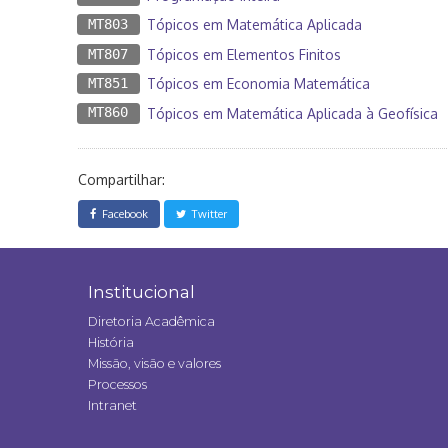
MT803
Tópicos em Matemática Aplicada
MT807
Tópicos em Elementos Finitos
MT851
Tópicos em Economia Matemática
MT860
Tópicos em Matemática Aplicada à Geofísica
Compartilhar:
Facebook
Twitter
Institucional
Diretoria Acadêmica
História
Missão, visão e valores
Processos
Intranet