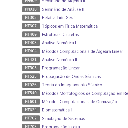
MM909
Seminário de Álgebra II
MM918
Seminário de Análise II
MT303
Relatividade Geral
MT307
Tópicos em Física Matemática
MT400
Estruturas Discretas
MT403
Análise Numérica I
MT404
Métodos Computacionais de Álgebra Linear
MT421
Análise Numérica II
MT503
Programação Linear
MT525
Propagação de Ondas Sísmicas
MT526
Teoria do Imageamento Sísmico
MT540
Métodos Morfológicos de Computação em Re
MT601
Métodos Computacionais de Otimização
MT624
Biomatemática I
MT702
Simulação de Sistemas
MT703
Programação Inteira