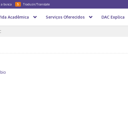
a a busca
Traduzir/Translate
5
Vida Acadêmica
Serviços Oferecidos
DAC Explica
C
mbio