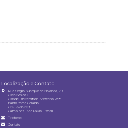
Localização e Contato
Rua Sérgio Buarque de Holanda, 290
Ciclo Básico II
Cidade Universitária "Zeferino Vaz"
Bairro Barão Geraldo
CEP 13083-859
Campinas - São Paulo - Brasil
Telefones
Contato