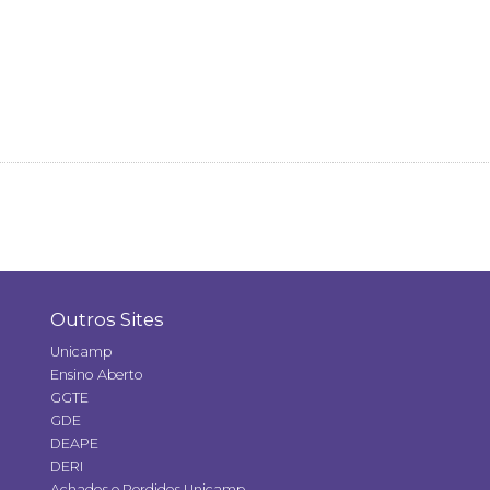
Outros Sites
Unicamp
Ensino Aberto
GGTE
GDE
DEAPE
DERI
Achados e Perdidos Unicamp