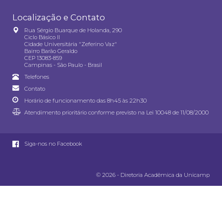
Localização e Contato
Rua Sérgio Buarque de Holanda, 290
Ciclo Básico II
Cidade Universitária "Zeferino Vaz"
Bairro Barão Geraldo
CEP 13083-859
Campinas - São Paulo - Brasil
Telefones
Contato
Horário de funcionamento das 8h45 às 22h30
Atendimento prioritário conforme previsto na
Lei 10048 de 11/08/2000
Siga-nos no Facebook
© 2026 - Diretoria Acadêmica da Unicamp