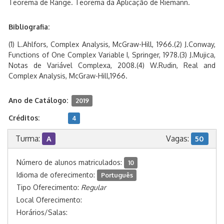
Teorema de Range. Teorema da Aplicação de Riemann.
Bibliografia:
(1) L.Ahlfors, Complex Analysis, McGraw-Hill, 1966.(2) J.Conway,
Functions of One Complex Variable I, Springer, 1978.(3) J.Mujica,
Notas de Variável Complexa, 2008.(4) W.Rudin, Real and
Complex Analysis, McGraw-Hill,1966.
Ano de Catálogo:
2019
Créditos:
4
Turma:
Vagas:
A
50
Número de alunos matriculados:
10
Idioma de oferecimento:
Português
Tipo Oferecimento:
Regular
Local Oferecimento:
Horários/Salas: