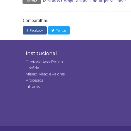
MS993
Métodos Computacionais de Álgebra Linear
Compartilhar:
Facebook
Twitter
Institucional
Diretoria Acadêmica
História
Missão, visão e valores
Processos
Intranet