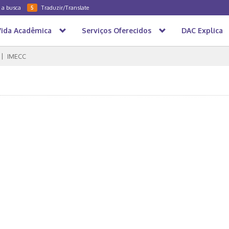
a a busca
Traduzir/Translate
5
Vida Acadêmica
Serviços Oferecidos
DAC Explica
IMECC