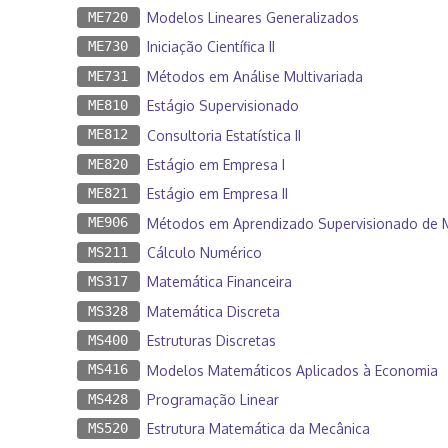
ME720
Modelos Lineares Generalizados
ME730
Iniciação Científica II
ME731
Métodos em Análise Multivariada
ME810
Estágio Supervisionado
ME812
Consultoria Estatística II
ME820
Estágio em Empresa I
ME821
Estágio em Empresa II
ME906
Métodos em Aprendizado Supervisionado de 
MS211
Cálculo Numérico
MS317
Matemática Financeira
MS328
Matemática Discreta
MS400
Estruturas Discretas
MS416
Modelos Matemáticos Aplicados à Economia
MS428
Programação Linear
MS520
Estrutura Matemática da Mecânica