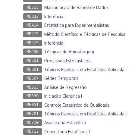
ME315
Manipulação de Banco de Dados
ME322
Inferência
ME414
Estatística para Experimentalistas
ME415
Método Científico e Técnicas de Pesquisa
ME419
Inferência
ME430
Técnicas de Amostragem
ME501
Processos Estocásticos
ME601
Tópicos Especiais em Estatística Aplicada I
ME607
Séries Temporais
ME613
Análise de Regressão
ME630
Iniciação Científica I
ME651
Controle Estatístico de Qualidade
ME701
Tópicos Especiais em Estatística Aplicada II
ME710
Assessoria Estatística
ME712
Consultoria Estatística I