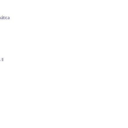
ática
II