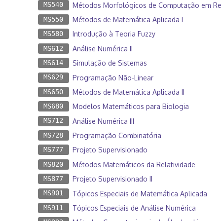
MS540
Métodos Morfológicos de Computação em Re
MS550
Métodos de Matemática Aplicada I
MS580
Introdução à Teoria Fuzzy
MS612
Análise Numérica II
MS614
Simulação de Sistemas
MS629
Programação Não-Linear
MS650
Métodos de Matemática Aplicada II
MS680
Modelos Matemáticos para Biologia
MS712
Análise Numérica III
MS728
Programação Combinatória
MS777
Projeto Supervisionado
MS820
Métodos Matemáticos da Relatividade
MS877
Projeto Supervisionado II
MS901
Tópicos Especiais de Matemática Aplicada
MS911
Tópicos Especiais de Análise Numérica