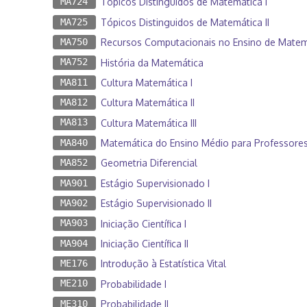
MA724
Tópicos Distinguidos de Matemática I
MA725
Tópicos Distinguidos de Matemática II
MA750
Recursos Computacionais no Ensino de Matem
MA752
História da Matemática
MA811
Cultura Matemática I
MA812
Cultura Matemática II
MA813
Cultura Matemática III
MA840
Matemática do Ensino Médio para Professores 
MA852
Geometria Diferencial
MA901
Estágio Supervisionado I
MA902
Estágio Supervisionado II
MA903
Iniciação Científica I
MA904
Iniciação Científica II
ME176
Introdução à Estatística Vital
ME210
Probabilidade I
ME310
Probabilidade II