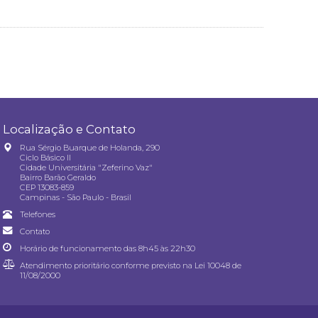
Localização e Contato
Rua Sérgio Buarque de Holanda, 290
Ciclo Básico II
Cidade Universitária "Zeferino Vaz"
Bairro Barão Geraldo
CEP 13083-859
Campinas - São Paulo - Brasil
Telefones
Contato
Horário de funcionamento das 8h45 às 22h30
Atendimento prioritário conforme previsto na
Lei 10048 de
11/08/2000