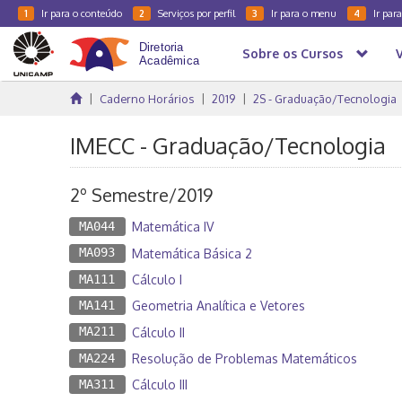
Ir para o conteúdo
Serviços por perfil
Ir para o menu
Ir par
1
2
3
4
Sobre os Cursos
Caderno Horários
2019
2S - Graduação/Tecnologia
IMECC - Graduação/Tecnologia
2º Semestre/2019
MA044
Matemática IV
MA093
Matemática Básica 2
MA111
Cálculo I
MA141
Geometria Analítica e Vetores
MA211
Cálculo II
MA224
Resolução de Problemas Matemáticos
MA311
Cálculo III