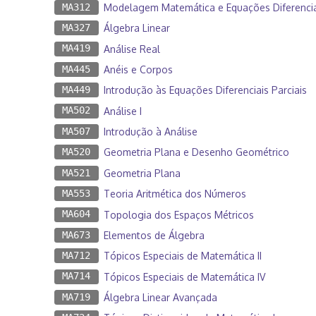
MA312
Modelagem Matemática e Equações Diferencia
MA327
Álgebra Linear
MA419
Análise Real
MA445
Anéis e Corpos
MA449
Introdução às Equações Diferenciais Parciais
MA502
Análise I
MA507
Introdução à Análise
MA520
Geometria Plana e Desenho Geométrico
MA521
Geometria Plana
MA553
Teoria Aritmética dos Números
MA604
Topologia dos Espaços Métricos
MA673
Elementos de Álgebra
MA712
Tópicos Especiais de Matemática II
MA714
Tópicos Especiais de Matemática IV
MA719
Álgebra Linear Avançada