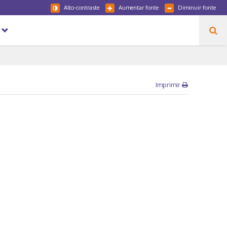
Alto-contraste
Aumentar fonte
Diminuir fonte
Imprimir