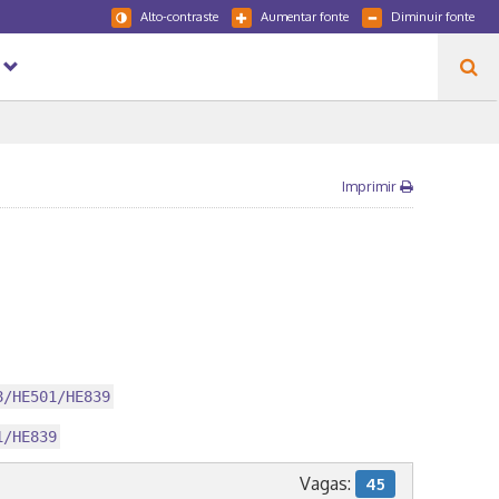
Alto-contraste
Aumentar fonte
Diminuir fonte
Imprimir
8/HE501/HE839
1/HE839
Vagas:
45