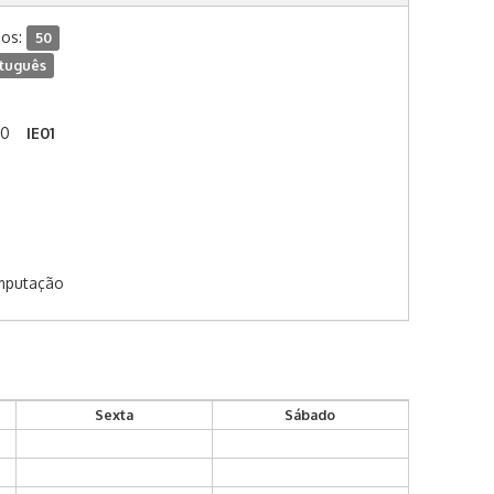
dos:
50
tuguês
00
IE01
omputação
Sexta
Sábado