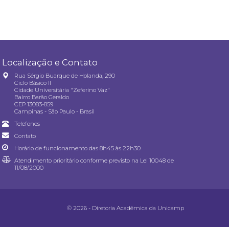
Localização e Contato
Rua Sérgio Buarque de Holanda, 290
Ciclo Básico II
Cidade Universitária "Zeferino Vaz"
Bairro Barão Geraldo
CEP 13083-859
Campinas - São Paulo - Brasil
Telefones
Contato
Horário de funcionamento das 8h45 às 22h30
Atendimento prioritário conforme previsto na
Lei 10048 de
11/08/2000
© 2026 - Diretoria Acadêmica da Unicamp