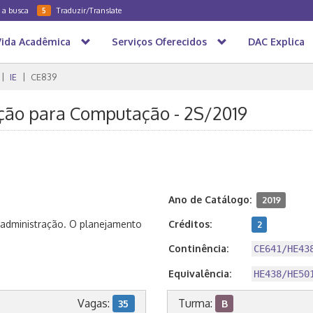
a a busca
Traduzir/Translate
5
Vida Acadêmica
Serviços Oferecidos
DAC Explica
IE
CE839
ação para Computação - 2S/2019
Ano de Catálogo:
2019
a administração. O planejamento
Créditos:
2
Continência:
CE641/HE43
Equivalência:
HE438/HE50
Vagas:
Turma:
35
B