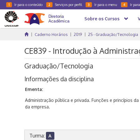
Ir para o conteúdo
Serviços por perfil
Ir para o menu
Ir par
1
2
3
4
Sobre os Cursos
Caderno Horários
2019
2S - Graduação/Tecnologia
CE839 - Introdução à Administr
Graduação/Tecnologia
Informações da disciplina
Ementa:
Administração pública e privada. Funções e princípios d
da empresa.
Turma:
A