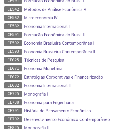
CE491
Formação Econômica do Brasil I
CE542
Métodos de Análise Econômica V
CE562
Microeconomia IV
CE582
Economia Internacional II
CE591
Formação Econômica do Brasil II
CE592
Economia Brasileira Contemporânea I
CE593
Economia Brasileira Contemporânea II
CE625
Técnicas de Pesquisa
CE671
Economia Monetária
CE672
Estratégias Corporativas e Financeirização
CE682
Economia Internacional III
CE725
Monografia I
CE738
Economia para Engenharia
CE791
História do Pensamento Econômico
CE792
Desenvolvimento Econômico Contemporâneo
CE825
Monografia II