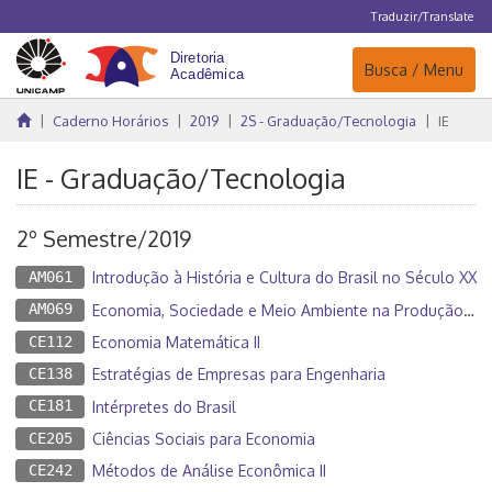
Traduzir/Translate
Navegação
Busca / Menu
Caderno Horários
2019
2S - Graduação/Tecnologia
IE
IE - Graduação/Tecnologia
2º Semestre/2019
AM061
Introdução à História e Cultura do Brasil no Século XX
AM069
Economia, Sociedade e Meio Ambiente na Produção Audiovisual Contemporânea
CE112
Economia Matemática II
CE138
Estratégias de Empresas para Engenharia
CE181
Intérpretes do Brasil
CE205
Ciências Sociais para Economia
CE242
Métodos de Análise Econômica II