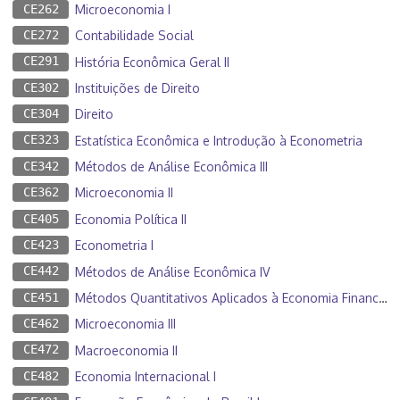
CE262
Microeconomia I
CE272
Contabilidade Social
CE291
História Econômica Geral II
CE302
Instituições de Direito
CE304
Direito
CE323
Estatística Econômica e Introdução à Econometria
CE342
Métodos de Análise Econômica III
CE362
Microeconomia II
CE405
Economia Política II
CE423
Econometria I
CE442
Métodos de Análise Econômica IV
CE451
Métodos Quantitativos Aplicados à Economia Financeira
CE462
Microeconomia III
CE472
Macroeconomia II
CE482
Economia Internacional I