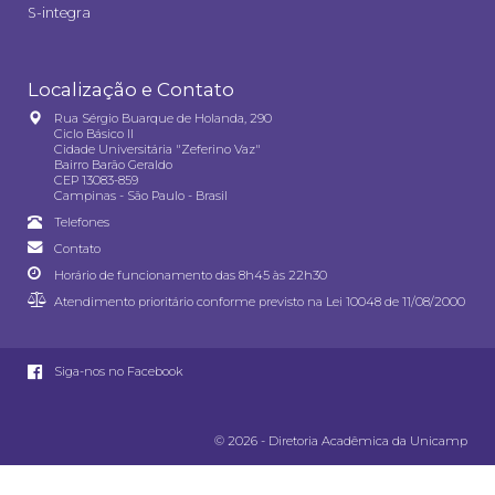
S-integra
Localização e Contato
Rua Sérgio Buarque de Holanda, 290
Ciclo Básico II
Cidade Universitária "Zeferino Vaz"
Bairro Barão Geraldo
CEP 13083-859
Campinas - São Paulo - Brasil
Telefones
Contato
Horário de funcionamento das 8h45 às 22h30
Atendimento prioritário conforme previsto na
Lei 10048 de 11/08/2000
Siga-nos no Facebook
© 2026 - Diretoria Acadêmica da Unicamp