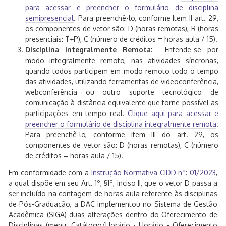
para acessar e preencher o formulário de disciplina
semipresencial
. Para preenchê-lo, conforme Item II art. 29,
os componentes de vetor são: D (horas remotas), R (horas
presenciais: T+P), C (número de créditos = horas aula / 15).
Disciplina Integralmente Remota
: Entende-se por
modo integralmente remoto, nas atividades síncronas,
quando todos participem em modo remoto todo o tempo
das atividades, utilizando ferramentas de videoconferência,
webconferência ou outro suporte tecnológico de
comunicação à distância equivalente que torne possível as
participações em tempo real.
Clique aqui para acessar e
preencher o formulário de disciplina integralmente remota
.
Para preenchê-lo, conforme Item III do art. 29, os
componentes de vetor são: D (horas remotas), C (número
de créditos = horas aula / 15).
Em conformidade com a
Instrução Normativa CIDD nº: 01/2023
,
a qual dispõe em seu Art. 1º, §1º, inciso II, que o vetor D passa a
ser incluído na contagem de horas-aula referente às disciplinas
de Pós-Graduação, a DAC implementou no Sistema de Gestão
Acadêmica (SIGA) duas alterações dentro do Oferecimento de
Disciplinas (menu: Catálogo/Horário - Horário - Oferecimento