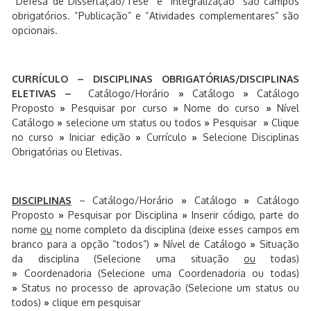
“Defesa de Dissertação/Tese” e “Integralização” são campos
obrigatórios. “Publicação” e “Atividades complementares” são
opcionais.
CURRÍCULO – DISCIPLINAS OBRIGATÓRIAS/DISCIPLINAS
ELETIVAS –
Catálogo/Horário
»
Catálogo
»
Catálogo
Proposto
»
Pesquisar por curso
»
Nome do curso
»
Nível
Catálogo
»
selecione um status ou todos
»
Pesquisar
»
Clique
no curso
»
Iniciar edição
»
Currículo
»
Selecione Disciplinas
Obrigatórias ou Eletivas.
DISCIPLINAS
– Catálogo/Horário
»
Catálogo
»
Catálogo
Proposto
»
Pesquisar por
Disciplina
»
Inserir código, parte do
nome
ou
nome completo da disciplina (deixe esses campos em
branco para a opção “todos”)
»
Nível de Catálogo
»
Situação
da disciplina (Selecione uma situação
ou
todas)
»
Coordenadoria (Selecione uma Coordenadoria ou todas)
»
Status no processo de aprovação (Selecione um status ou
todos)
»
clique em pesquisar