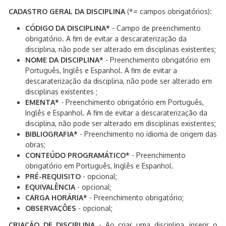
CADASTRO GERAL DA DISCIPLINA
(*= campos obrigatórios)
:
CÓDIGO DA DISCIPLINA*
- Campo de preenchimento
obrigatório. A fim de evitar a descaraterização da
disciplina, não pode ser alterado em disciplinas existentes;
NOME DA DISCIPLINA*
- Preenchimento obrigatório em
Português, Inglês e Espanhol. A fim de evitar a
descaraterização da disciplina, não pode ser alterado em
disciplinas existentes ;
EMENTA*
- Preenchimento obrigatório em Português,
Inglês e Espanhol. A fim de evitar a descaraterização da
disciplina, não pode ser alterado em disciplinas existentes;
BIBLIOGRAFIA*
- Preenchimento no idioma de origem das
obras;
CONTEÚDO PROGRAMÁTICO*
- Preenchimento
obrigatório em Português, Inglês e Espanhol.
PRÉ-REQUISITO
- opcional;
EQUIVALÊNCIA
- opcional;
CARGA HORÁRIA*
- Preenchimento obrigatório;
OBSERVAÇÔES
- opcional;
CRIAÇÃO DE DISCIPLINA
- Ao criar uma disciplina, inserir o