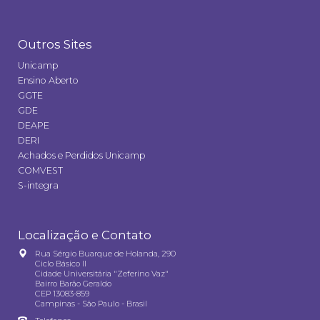
Outros Sites
Unicamp
Ensino Aberto
GGTE
GDE
DEAPE
DERI
Achados e Perdidos Unicamp
COMVEST
S-integra
Localização e Contato
Rua Sérgio Buarque de Holanda, 290
Ciclo Básico II
Cidade Universitária "Zeferino Vaz"
Bairro Barão Geraldo
CEP 13083-859
Campinas - São Paulo - Brasil