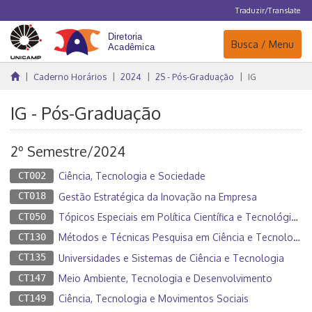
Traduzir/Translate
Navegação
Busca / Menu
Caderno Horários
2024
2S - Pós-Graduação
IG
IG - Pós-Graduação
2º Semestre/2024
CT002
Ciência, Tecnologia e Sociedade
CT018
Gestão Estratégica da Inovação na Empresa
CT050
Tópicos Especiais em Política Científica e Tecnológica I
CT130
Métodos e Técnicas Pesquisa em Ciência e Tecnologia
CT135
Universidades e Sistemas de Ciência e Tecnologia
CT147
Meio Ambiente, Tecnologia e Desenvolvimento
CT149
Ciência, Tecnologia e Movimentos Sociais