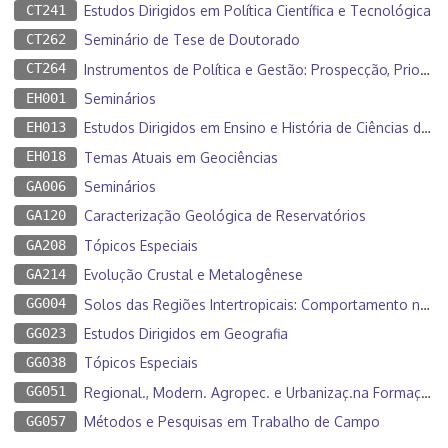
CT241
Estudos Dirigidos em Política Científica e Tecnológica
CT262
Seminário de Tese de Doutorado
CT264
Instrumentos de Política e Gestão: Prospecção, Priorização e Apoio à Decisão
EH001
Seminários
EH013
Estudos Dirigidos em Ensino e História de Ciências da Terra
EH018
Temas Atuais em Geociências
GA006
Seminários
GA120
Caracterização Geológica de Reservatórios
GA208
Tópicos Especiais
GA214
Evolução Crustal e Metalogênese
GG004
Solos das Regiões Intertropicais: Comportamento nas Paisagens
GG023
Estudos Dirigidos em Geografia
GG038
Tópicos Especiais
GG051
Regional., Modern. Agropec. e Urbanizaç.na Formação da Front. Agríc. Brasileira
GG057
Métodos e Pesquisas em Trabalho de Campo