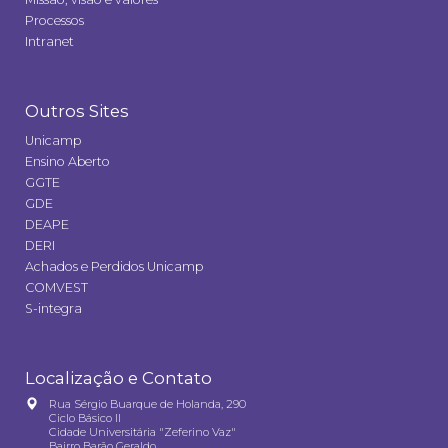
Processos
Intranet
Outros Sites
Unicamp
Ensino Aberto
GGTE
GDE
DEAPE
DERI
Achados e Perdidos Unicamp
COMVEST
S-integra
Localização e Contato
Rua Sérgio Buarque de Holanda, 290
Ciclo Básico II
Cidade Universitária "Zeferino Vaz"
Bairro Barão Geraldo