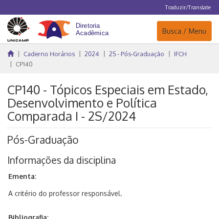
Traduzir/Translate
Navegação
Busca / Menu
Caderno Horários
2024
2S - Pós-Graduação
IFCH
CP140
CP140 - Tópicos Especiais em Estado,
Desenvolvimento e Política
Comparada I - 2S/2024
Pós-Graduação
Informações da disciplina
Ementa:
A critério do professor responsável.
Bibliografia: