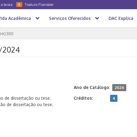
a a busca
Traduzir/Translate
5
Vida Acadêmica
Serviços Oferecidos
DAC Explica
HO300
S/2024
Ano de Catálogo:
2024
ão de dissertação ou tese.
Créditos:
4
ão de dissertação ou tese.