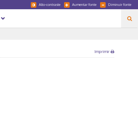
Alto-contraste
Aumentar fonte
Diminuir fonte
Imprimir