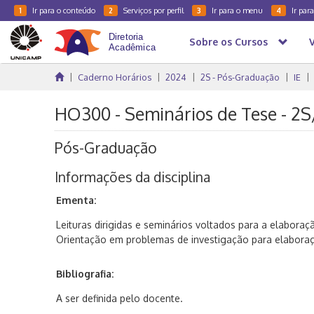
Ir para o conteúdo
Serviços por perfil
Ir para o menu
Ir par
1
2
3
4
Sobre os Cursos
Caderno Horários
2024
2S - Pós-Graduação
IE
HO300 - Seminários de Tese - 2
Pós-Graduação
Informações da disciplina
Ementa:
Leituras dirigidas e seminários voltados para a elaboraç
Orientação em problemas de investigação para elaboraç
Bibliografia:
A ser definida pelo docente.