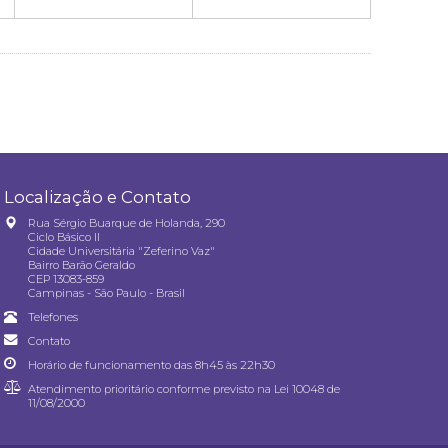
Localização e Contato
Rua Sérgio Buarque de Holanda, 290
Ciclo Básico II
Cidade Universitária "Zeferino Vaz"
Bairro Barão Geraldo
CEP 13083-859
Campinas - São Paulo - Brasil
Telefones
Contato
Horário de funcionamento das 8h45 às 22h30
Atendimento prioritário conforme previsto na
Lei 10048 de
11/08/2000