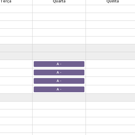
Terça
Quarta
Quinta
A -
A -
A -
A -