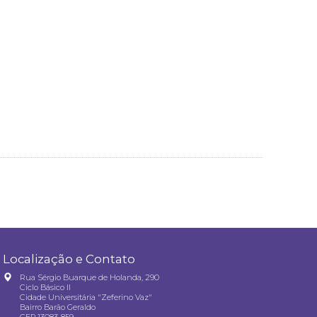
Localização e Contato
Rua Sérgio Buarque de Holanda, 290
Ciclo Básico II
Cidade Universitária "Zeferino Vaz"
Bairro Barão Geraldo