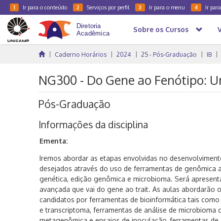
Ir para o conteúdo
Serviços por perfil
Ir para o menu
Ir par
1
2
3
4
Sobre os Cursos
Caderno Horários
2024
2S - Pós-Graduação
IB
NG300 - Do Gene ao Fenótipo: U
Pós-Graduação
Informações da disciplina
Ementa:
Iremos abordar as etapas envolvidas no desenvolviment
desejados através do uso de ferramentas de genômica 
genética, edição genômica e microbioma. Será apresenta
avançada que vai do gene ao trait. As aulas abordarão 
candidatos por ferramentas de bioinformática tais co
e transcriptoma, ferramentas de análise de microbioma 
metagenômica e ensaios de inoculação, ferramentas de