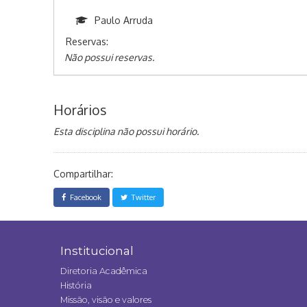
Paulo Arruda
Reservas:
Não possui reservas.
Horários
Esta disciplina não possui horário.
Compartilhar:
Facebook
Twitter
Institucional
Diretoria Acadêmica
História
Missão, visão e valores