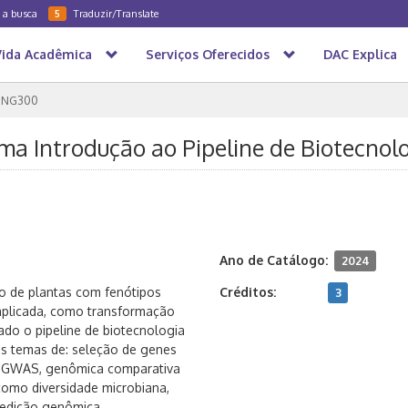
a a busca
Traduzir/Translate
5
Vida Acadêmica
Serviços Oferecidos
DAC Explica
NG300
ma Introdução ao Pipeline de Biotecnol
Ano de Catálogo:
2024
o de plantas com fenótipos
Créditos:
3
aplicada, como transformação
do o pipeline de biotecnologia
os temas de: seleção de genes
mo GWAS, genômica comparativa
como diversidade microbiana,
 edição genômica,