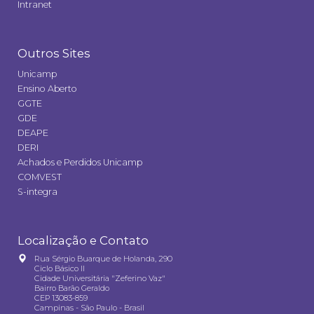
Intranet
Outros Sites
Unicamp
Ensino Aberto
GGTE
GDE
DEAPE
DERI
Achados e Perdidos Unicamp
COMVEST
S-integra
Localização e Contato
Rua Sérgio Buarque de Holanda, 290
Ciclo Básico II
Cidade Universitária "Zeferino Vaz"
Bairro Barão Geraldo
CEP 13083-859
Campinas - São Paulo - Brasil