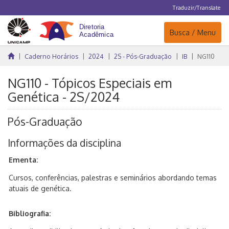
Traduzir/Translate
Navegação
Busca / Menu
Caderno Horários
2024
2S - Pós-Graduação
IB
NG110
NG110 - Tópicos Especiais em
Genética - 2S/2024
Pós-Graduação
Informações da disciplina
Ementa:
Cursos, conferências, palestras e seminários abordando temas
atuais de genética.
Bibliografia: