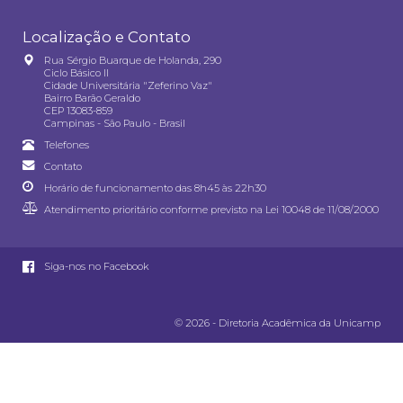
Localização e Contato
Rua Sérgio Buarque de Holanda, 290
Ciclo Básico II
Cidade Universitária "Zeferino Vaz"
Bairro Barão Geraldo
CEP 13083-859
Campinas - São Paulo - Brasil
Telefones
Contato
Horário de funcionamento das 8h45 às 22h30
Atendimento prioritário conforme previsto na
Lei 10048 de 11/08/2000
Siga-nos no Facebook
© 2026 - Diretoria Acadêmica da Unicamp