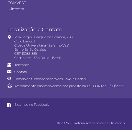
COMVEST
S-integra
Localização e Contato
Rua Sérgio Buarque de Holanda, 290
Ciclo Básico II
Cidade Universitária "Zeferino Vaz"
Bairro Barão Geraldo
CEP 13083-859
Campinas - São Paulo - Brasil
Telefones
Contato
Horário de funcionamento das 8h45 às 22h30
Atendimento prioritário conforme previsto na
Lei 10048 de 11/08/2000
Siga-nos no Facebook
© 2026 - Diretoria Acadêmica da Unicamp