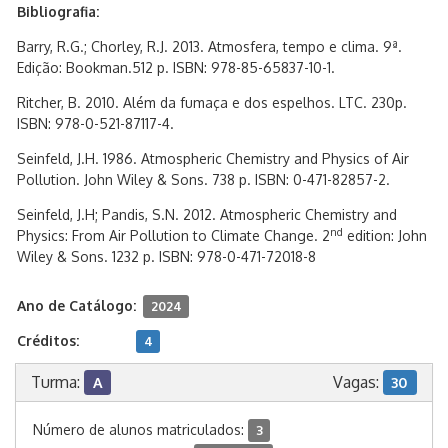
Bibliografia:
Barry, R.G.; Chorley, R.J. 2013. Atmosfera, tempo e clima. 9ª.
Edição: Bookman.512 p. ISBN: 978-85-65837-10-1.
Ritcher, B. 2010. Além da fumaça e dos espelhos. LTC. 230p.
ISBN: 978-0-521-87117-4.
Seinfeld, J.H. 1986. Atmospheric Chemistry and Physics of Air
Pollution. John Wiley & Sons. 738 p. ISBN: 0-471-82857-2.
Seinfeld, J.H; Pandis, S.N. 2012. Atmospheric Chemistry and
nd
Physics: From Air Pollution to Climate Change. 2
edition: John
Wiley & Sons. 1232 p. ISBN: 978-0-471-72018-8
Ano de Catálogo:
2024
Créditos:
4
Turma:
Vagas:
A
30
Número de alunos matriculados:
3