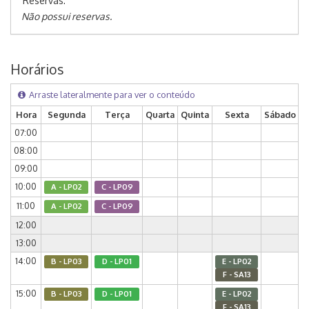
Reservas:
Não possui reservas.
Horários
Arraste lateralmente para ver o conteúdo
Hora
Segunda
Terça
Quarta
Quinta
Sexta
Sábado
07:00
08:00
09:00
10:00
A - LP02
C - LP09
11:00
A - LP02
C - LP09
12:00
13:00
14:00
B - LP03
D - LP01
E - LP02
F - SA13
15:00
B - LP03
D - LP01
E - LP02
F - SA13