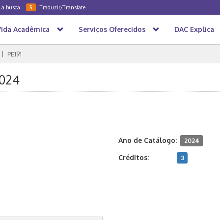
a a busca
Traduzir/Translate
5
Vida Acadêmica
Serviços Oferecidos
DAC Explica
PE191
2024
Ano de Catálogo:
2024
Créditos:
3