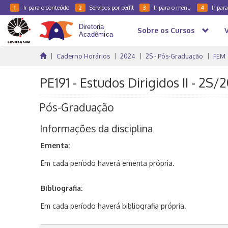
Ir para o conteúdo
Serviços por perfil
Ir para o menu
Ir par
1
2
3
4
Sobre os Cursos
Caderno Horários
2024
2S - Pós-Graduação
FEM
PE191 - Estudos Dirigidos II - 2S/
Pós-Graduação
Informações da disciplina
Ementa:
Em cada período haverá ementa própria.
Bibliografia:
Em cada período haverá bibliografia própria.