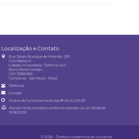
Localização e Contato
Rua Sérgio Buarque de Holanda, 290
Ciclo Básico II
Cidade Universitária "Zeferino Vaz"
Bairro Barão Geraldo
CEP 13083-859
Campinas - São Paulo - Brasil
Telefones
Contato
Horário de funcionamento das 8h45 às 22h30
Atendimento prioritário conforme previsto na
Lei 10048 de
11/08/2000
© 2026 - Diretoria Acadêmica da Unicamp