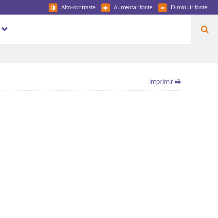
Alto-contraste
Aumentar fonte
Diminuir fonte
Imprimir