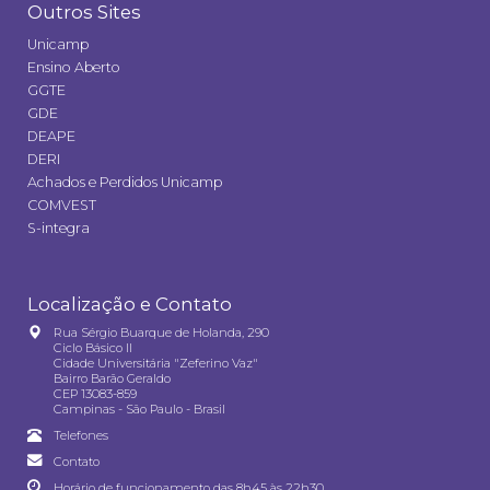
Outros Sites
Unicamp
Ensino Aberto
GGTE
GDE
DEAPE
DERI
Achados e Perdidos Unicamp
COMVEST
S-integra
Localização e Contato
Rua Sérgio Buarque de Holanda, 290
Ciclo Básico II
Cidade Universitária "Zeferino Vaz"
Bairro Barão Geraldo
CEP 13083-859
Campinas - São Paulo - Brasil
Telefones
Contato
Horário de funcionamento das 8h45 às 22h30